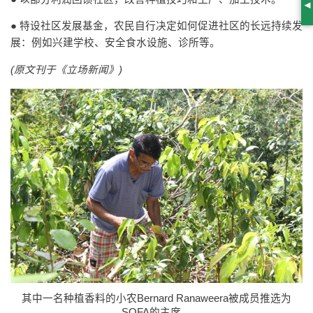
S
● 特设社区发展基金，农民自行决定如何促进社区的长远持续发
展：例如兴建学校、安全食水设施、诊所等。
(原文刊于《立场新闻》)
其中一名种植香料的小农Bernard Ranaweera被成员推选为
SOFA的主席。