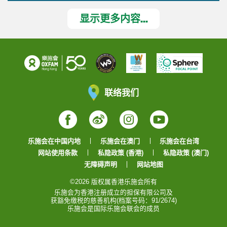
显示更多内容...
联络我们
Facebook
Weibo
Instagram
YouTube
乐施会在中国内地
乐施会在澳门
乐施会在台湾
网站使用条款
私隐政策 (香港)
私隐政策 (澳门)
无障碍声明
网站地图
©2026 版权属香港乐施会所有
乐施会为香港注册成立的担保有限公司及
获豁免缴税的慈善机构(档案号码：91/2674)
乐施会是国际乐施会联会的成员