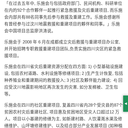
「在过去五年中, 乐施会与包括政府部门、民间机构、科研单位
在内的92个合作夥伴一起推行紧急救援及灾后重建项目, 而乐施
会内部共有88名同事先后参与救援及重建工作。乐施会感谢所
有曾经参与过汶川地震救援和重建项目的夥伴和同事。」乐施
会中国项目总监廖洪涛说。
乐施会于 2008 年 6 月在成都成立灾后救援与重建项目办公室,
并开始招聘专职救援重建项目团队,负责实施四川灾区的紧急救
援项目。
乐施会在四川省灾后重建资源分配在四方面: 1) 小型基础设施建
设, 包括农村道路、水利设施等修缮项目; 2 )生产生计恢复, 包括
种养殖业和重建期间的救援投入; 3 )社区及夥伴能力建设; 4) 回
应受汶川地震影响地区再次发生的灾害, 如分发棉被、卫生包
等。
乐施会在四川的社区重建项目, 复盖四川省内28个受灾县的87个
S
贫困农村灾后重建社区, 项目惠及贫困地区受灾人口超过12 万
人。项目以小基建的修缮为主, 如新建村路、人饮灌溉水渠及修
缮维护、山坪塘修建维护、以及结合部分产业发展项目 (如种植