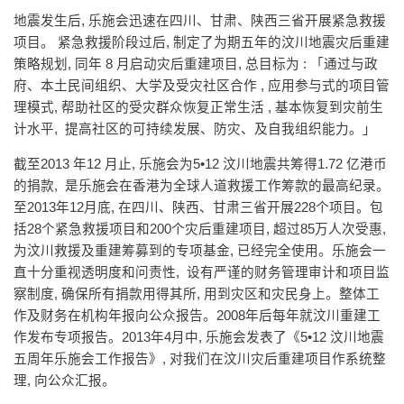
地震发生后, 乐施会迅速在四川、甘肃、陕西三省开展紧急救援
项目。 紧急救援阶段过后, 制定了为期五年的汶川地震灾后重建
策略规划, 同年 8 月启动灾后重建项目, 总目标为 : 「通过与政
府、本土民间组织、大学及受灾社区合作 , 应用参与式的项目管
理模式, 帮助社区的受灾群众恢复正常生活 , 基本恢复到灾前生
计水平, 提高社区的可持续发展、防灾、及自我组织能力。」
截至2013 年12 月止, 乐施会为5•12 汶川地震共筹得1.72 亿港币
的捐款, 是乐施会在香港为全球人道救援工作筹款的最高纪录。
至2013年12月底, 在四川、陕西、甘肃三省开展228个项目。包
括28个紧急救援项目和200个灾后重建项目, 超过85万人次受惠,
为汶川救援及重建筹募到的专项基金, 已经完全使用。乐施会一
直十分重视透明度和问责性, 设有严谨的财务管理审计和项目监
察制度, 确保所有捐款用得其所, 用到灾区和灾民身上。整体工
作及财务在机构年报向公众报告。2008年后每年就汶川重建工
作发布专项报告。2013年4月中, 乐施会发表了《5•12 汶川地震
五周年乐施会工作报告》, 对我们在汶川灾后重建项目作系统整
理, 向公众汇报。