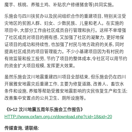
魔芋、核桃、养殖土鸡、补贴农户修缮猪舍等)共同实施。
乐施会与四川扶贫办以及民间组织合作的重建项目, 特别关注受
灾地区的贫困人群、妇女、少数民族、儿童和老人。在实施的
项目中, 大部分工作由社区成员自行管理和执行。这样不单增强
了社区成员对项目的拥有感, 又加强了社区的凝聚力, 更好地保
证项目的成功和持续性, 也加强了村民与地方政府的关系, 同时
提高社区成员的项目管理能力。不少小基建项目因为有村民的
有效监管和投工投劳, 节约了项目的整体成本,令社区可以用节约
的资金扩大项目规模, 发挥更大效果。
虽然乐施会汶川地震重建四川项目全部结束, 但乐施会仍在四川
开展雅安地震灾后重建工作, 主要为修复道路, 改善人、畜饮水
条件和设施, 养殖等帮助受雅安地震影响的灾民恢复生产和生活;
改善集中安置点的公共卫生、厕所设施等。
《5•12 汶川地震五周年乐施会工作报告》
HTTP://www.oxfam.org.cn/download.php?cid=18&id=20
传媒查询, 请联络: