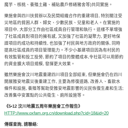
魔芋、核桃、養殖土雞、補貼農戶修繕豬舍等)共同實施。
樂施會與四川扶貧辦以及民間組織合作的重建項目, 特別關注受
災地區的貧困人群、婦女、少數民族、兒童和老人。在實施的
項目中, 大部分工作由社區成員自行管理和執行。這樣不單增強
了社區成員對項目的擁有感, 又加強了社區的凝聚力, 更好地保
證項目的成功和持續性, 也加強了村民與地方政府的關係, 同時
提高社區成員的項目管理能力。不少小基建項目因為有村民的
有效監管和投工投勞, 節約了項目的整體成本,令社區可以用節約
的資金擴大項目規模, 發揮更大效果。
雖然樂施會汶川地震重建四川項目全部結束, 但樂施會仍在四川
開展雅安地震災後重建工作, 主要為修復道路, 改善人、畜飲水
條件和設施, 養殖等幫助受雅安地震影響的災民恢復生產和生活;
改善集中安置點的公共衛生、廁所設施等。
《5•12 汶川地震五周年樂施會工作報告》
HTTP://www.oxfam.org.cn/download.php?cid=18&id=20
傳媒查詢, 請聯絡: