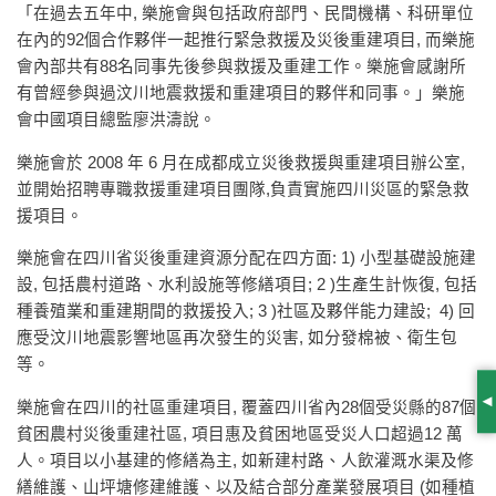
「在過去五年中, 樂施會與包括政府部門、民間機構、科研單位
在內的92個合作夥伴一起推行緊急救援及災後重建項目, 而樂施
會內部共有88名同事先後參與救援及重建工作。樂施會感謝所
有曾經參與過汶川地震救援和重建項目的夥伴和同事。」樂施
會中國項目總監廖洪濤說。
樂施會於 2008 年 6 月在成都成立災後救援與重建項目辦公室,
並開始招聘專職救援重建項目團隊,負責實施四川災區的緊急救
援項目。
樂施會在四川省災後重建資源分配在四方面: 1) 小型基礎設施建
設, 包括農村道路、水利設施等修繕項目; 2 )生產生計恢復, 包括
種養殖業和重建期間的救援投入; 3 )社區及夥伴能力建設; 4) 回
應受汶川地震影響地區再次發生的災害, 如分發棉被、衛生包
等。
樂施會在四川的社區重建項目, 覆蓋四川省內28個受災縣的87個
S
貧困農村災後重建社區, 項目惠及貧困地區受災人口超過12 萬
人。項目以小基建的修繕為主, 如新建村路、人飲灌溉水渠及修
繕維護、山坪塘修建維護、以及結合部分產業發展項目 (如種植