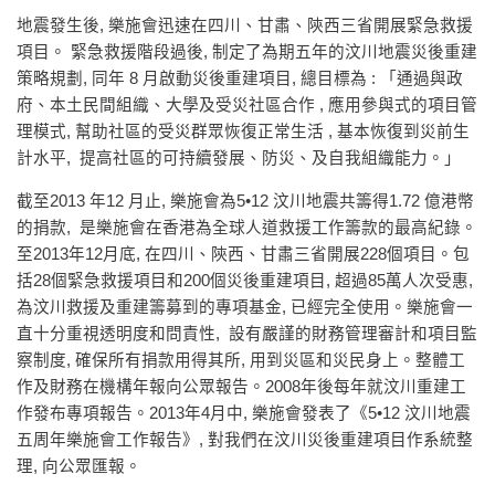
地震發生後, 樂施會迅速在四川、甘肅、陝西三省開展緊急救援
項目。 緊急救援階段過後, 制定了為期五年的汶川地震災後重建
策略規劃, 同年 8 月啟動災後重建項目, 總目標為 : 「通過與政
府、本土民間組織、大學及受災社區合作 , 應用參與式的項目管
理模式, 幫助社區的受災群眾恢復正常生活 , 基本恢復到災前生
計水平, 提高社區的可持續發展、防災、及自我組織能力。」
截至2013 年12 月止, 樂施會為5•12 汶川地震共籌得1.72 億港幣
的捐款, 是樂施會在香港為全球人道救援工作籌款的最高紀錄。
至2013年12月底, 在四川、陝西、甘肅三省開展228個項目。包
括28個緊急救援項目和200個災後重建項目, 超過85萬人次受惠,
為汶川救援及重建籌募到的專項基金, 已經完全使用。樂施會一
直十分重視透明度和問責性, 設有嚴謹的財務管理審計和項目監
察制度, 確保所有捐款用得其所, 用到災區和災民身上。整體工
作及財務在機構年報向公眾報告。2008年後每年就汶川重建工
作發布專項報告。2013年4月中, 樂施會發表了《5•12 汶川地震
五周年樂施會工作報告》, 對我們在汶川災後重建項目作系統整
理, 向公眾匯報。