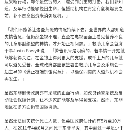
及果断行动，却令最贫穷的人口遭受到沉重的打击。我们都知
道，及早行动能够挽回生命，但援助机构在肯定有危机爆发之
前，都不愿意出资来消弭危机。」
「我们不能够让这些荒诞的情况持续下去；全世界的人都知道
灾情告急，但仍然坐视不理，直至在电视画面上看见营养不良
的儿童那副绝望的神情，才开始正视问题。」救助儿童会首席
干事Justin Forsyth说： 「警告讯号是明确的，若事情一开始就
能够获得关注，在金钱上得到更大的支援，成千上万的儿童就
可以避免受苦。全球政府都应该签署由救助儿童会及乐施会一
起主导的《遏止极端饥饿宪章》，以确保同类的人道危机不会
再发生。」
虽然东非部份政府亦有采取的正面行动，如改良预警系统及启
动社会保障计划，让不少家庭能够及早得到支援。然而，东非
地区在多方面仍需国际协助。
虽然无法确实统计死亡人数，但英国政府估计约有5万至10万
人，在2011年4至8月之间死于东非旱灾，其中超过一半是少于