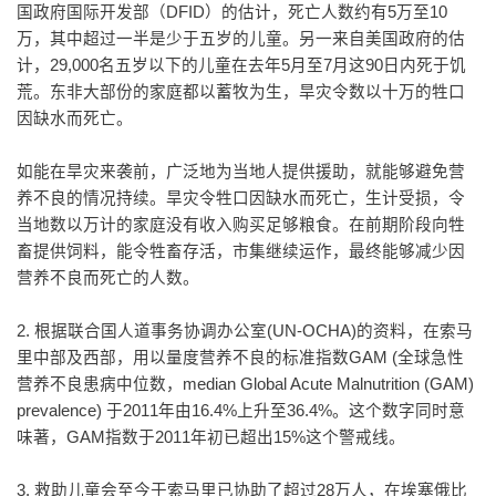
国政府国际开发部（DFID）的估计，死亡人数约有5万至10
万，其中超过一半是少于五岁的儿童。另一来自美国政府的估
计，29,000名五岁以下的儿童在去年5月至7月这90日内死于饥
荒。东非大部份的家庭都以蓄牧为生，旱灾令数以十万的牲口
因缺水而死亡。
如能在旱灾来袭前，广泛地为当地人提供援助，就能够避免营
养不良的情况持续。旱灾令牲口因缺水而死亡，生计受损，令
当地数以万计的家庭没有收入购买足够粮食。在前期阶段向牲
畜提供饲料，能令牲畜存活，市集继续运作，最终能够减少因
营养不良而死亡的人数。
2. 根据联合国人道事务协调办公室(UN-OCHA)的资料，在索马
里中部及西部，用以量度营养不良的标准指数GAM (全球急性
营养不良患病中位数，median Global Acute Malnutrition (GAM)
prevalence) 于2011年由16.4%上升至36.4%。这个数字同时意
味著，GAM指数于2011年初已超出15%这个警戒线。
3. 救助儿童会至今于索马里已协助了超过28万人，在埃塞俄比