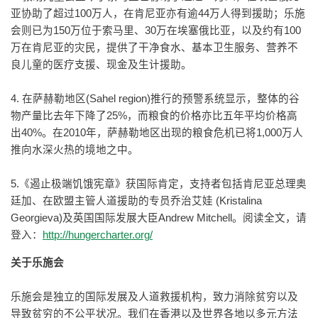
亚协助了超过100万人，在肯尼亚亦有逾44万人得到援助；乐施
会则已为150万位于索马里、30万在埃塞俄比亚，以及约有100
万在肯尼亚的灾民，提供了干净食水、基本卫生服务、营养不
良儿童的医疗支援、现金及生计援助。
4. 在萨赫勒地区(Sahel region)推行的预警系统显示，整体的谷
物产量比去年下降了25%，而粮食的价格亦比五年平均价格高
出40%。在2010年，萨赫勒地区出现的粮食危机已将1,000万人
推向水深火热的境地之中。
5.《遏止极端饥饿宪章》获国际肯定，支持者包括肯尼亚总理奥
廷加、在欧盟主管人道援助的专员乔治艾娃 (Kristalina
Georgieva)及英国国际发展大臣Andrew Mitchell。阅读全文，请
登入：
http://hungercharter.org/
关于乐施会
乐施会是独立的国际发展及人道救援机构，致力消除贫穷以及
导致贫穷的不公平状况。我们在香港以及世界各地以多元方法