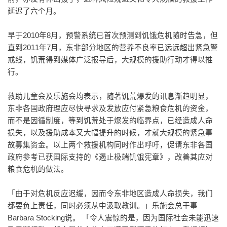
延迟了六个月。
早于2010年8月，预警系统已首次预测到饥饿危机随时告急，但
直到2011年7月，东非部分地区的营养不良率已远远超出紧急警
戒线，饥荒得到媒体广泛报导后，大规模的援助行动才得以推
行。
救助儿童会及乐施会均表示，随著饥荒爆发的讯息渐趋明显，
东非各国政府理应尽快寻求及发放应付紧急粮食危机的资金，
而不是因循制度，等到饥荒处于爆发的临界点，已经造成人命
损失，以及援助成本又大幅提升的时候，才就大规模的紧急事
故募集资金。以上两个救援机构同时作出呼吁，促请东非各国
政府参考已获国际支持的《遏止极端饥饿宪章》，改善其应对
粮食危机的做法。
「由于对危机反应迟缓，因而令东非地区造成人命损失，我们
都要负上责任，同时必须从中汲取教训。」乐施会总干事
Barbara Stocking说。 「令人震惊的是，因为国际社会未能迅速