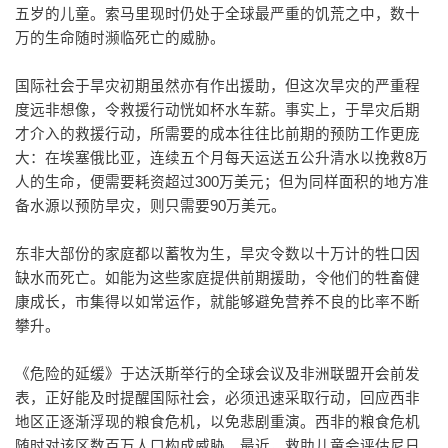
五岁的儿童。索马里现时仍处于全球最严重的饥荒之中，数十
万的生命随时濒临死亡的威胁。
国际社会于旱灾初期虽然亦有作出援助，但这次旱灾的严重程
度远非想像，令救援行动恍如杯水车薪。事实上，于旱灾后期
才介入的救援行动，所需要的成本往往比前期的预防工作更庞
大：在埃塞俄比亚，连续五个月每天运送五公升清水以挽救8万
人的生命，便需要耗资超过300万美元；但为同样面积的地方准
备水源以预防旱灾，则只需要90万美元。
东非大部份的家庭都以蓄牧为生，旱灾令数以十万计的牲口因
缺水而死亡。如能为这些家庭提供前期援助，令他们的牲畜健
康成长，市集得以如常运作，就能够避免营养不良的比率不断
攀升。
《危险的延缓》于达沃斯举行的全球会议及非洲联盟开会前发
表，正好能及时提醒国际社会，必须迅速采取行动，回应西非
地区正逐渐浮现的粮食危机，以免悲剧重演。西非的粮食危机
随时对该区数百万人口构成威胁。最近，救助儿童会评估尼日