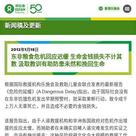
香港乐施会
菜单
开始主要内容
新闻稿及更新
2012年1月18日
东非粮食危机回应迟缓 生命金钱损失不计其
数 汲取教训有助防患未然和挽回生命
根据国际救援机构乐施会及救助儿童会联合发表的最新报告
《危险的延缓》(A Dangerous Delay)指出，由于国际社会没有
在东非饥饿危机发出早期预警时，就采取果断行动，致令成千
上万人无辜死亡，并且造成不必要的金钱损失。
该报告指出，由于人道救援机构和非洲各国政府对危机作出增
援的反应太慢，而捐助者在未确实目睹人道灾难发生的实证之
前，亦没有伸出援手；这种风险规避文化令大规模的救援工作