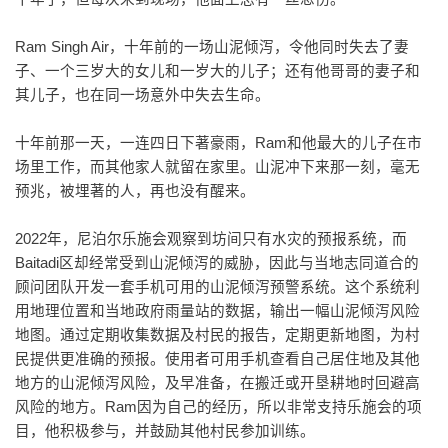
Ram Singh Air，十年前的一场山泥倾泻，令他同时失去了妻
子、一个三岁大的女儿和一岁大的儿子；还有他哥哥的妻子和
其儿子，也在同一场意外中失去生命。
十年前那一天，一连四日下著豪雨，Ram和他最大的儿子在市
场里工作，而其他家人就留在家里。山泥冲下来那一刻，毫无
预兆，被埋著的人，再也没有醒来。
2022年，尼泊尔乐施会观察到坊间只有水灾的预报系统，而
Baitadi区却经常受到山泥倾泻的威胁，因此与当地志同道合的
顾问团队开发一套手机可用的山泥倾泻预警系统。这个系统利
用地理位置和当地政府雨量站的数据，输出一幅山泥倾泻风险
地图。通过定期收集数据及村民的报告，定期更新地图，为村
民提供更准确的预报。使用者可用手机查看自己居住地及其他
地方的山泥倾泻风险，及早准备，在搬迁或开垦耕地时回避高
风险的地方。Ram因为自己的经历，所以非常支持乐施会的项
目，他积极参与，并鼓励其他村民参加训练。