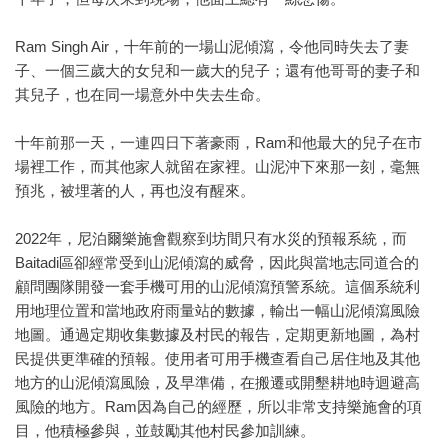
Ram Singh Air，十年前的一場山泥傾瀉，令他同時失去了妻
子、一個三歲大的女兒和一歲大的兒子；還有他哥哥的妻子和
其兒子，也在同一場意外中失去生命。
十年前那一天，一連四日下著豪雨，Ram和他最大的兒子在市
場裡工作，而其他家人就留在家裡。山泥沖下來那一刻，毫無
預兆，被埋著的人，再也沒有醒來。
2022年，尼泊爾樂施會觀察到坊間只有水災的預報系統，而
Baitadi區卻經常受到山泥傾瀉的威脅，因此與當地志同道合的
顧問團隊開發一套手機可用的山泥傾瀉預警系統。這個系統利
用地理位置和當地政府雨量站的數據，輸出一幅山泥傾瀉風險
地圖。通過定期收集數據及村民的報告，定期更新地圖，為村
民提供更準確的預報。使用者可用手機查看自己居住地及其他
地方的山泥傾瀉風險，及早準備，在搬遷或開墾耕地時迴避高
風險的地方。Ram因為自己的經歷，所以非常支持樂施會的項
目，他積極參與，並鼓勵其他村民參加訓練。