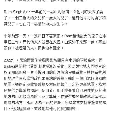
Ram Singh Air，十年前的一場山泥傾瀉，令他同時失去了妻
子、一個三歲大的女兒和一歲大的兒子；還有他哥哥的妻子和
其兒子，也在同一場意外中失去生命。
十年前那一天，一連四日下著豪雨，Ram和他最大的兒子在市
場裡工作，而其他家人就留在家裡。山泥沖下來那一刻，毫無
預兆，被埋著的人，再也沒有醒來。
2022年，尼泊爾樂施會觀察到坊間只有水災的預報系統，而
Baitadi區卻經常受到山泥傾瀉的威脅，因此與當地志同道合的
顧問團隊開發一套手機可用的山泥傾瀉預警系統。這個系統利
用地理位置和當地政府雨量站的數據，輸出一幅山泥傾瀉風險
地圖。通過定期收集數據及村民的報告，定期更新地圖，為村
民提供更準確的預報。使用者可用手機查看自己居住地及其他
地方的山泥傾瀉風險，及早準備，在搬遷或開墾耕地時迴避高
風險的地方。Ram因為自己的經歷，所以非常支持樂施會的項
目，他積極參與，並鼓勵其他村民參加訓練。