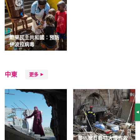
剛果民主共和國：預防
伊波拉病毒
中東
更多
S
黎巴嫩貝魯特大爆炸救