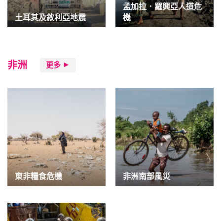
孟加拉．羅興亞人道危
土耳其及敘利亞地震
機
非洲
更多
東非糧食危機
非洲南部風災