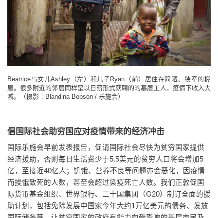
Beatrice与女儿Ashley（左）和儿子Ryan（前）居住在简陋、狭窄的棚
屋。很多附近的邻居同样是以日薪形式获聘的的基层工人，疫情下收入大
减。（摄影︰Blandina Bobson / 乐施会）
倡国际社会助穷国应对疫情带来的经济冲击
国际乐施会早前发表报告，促请国际社会尽快为贫穷国家提供
经济援助，否则每日生活费少于5.5美元的贫穷人口将会增加5
亿，至接近40亿人；饥饿、营养不良等问题亦会恶化，因疫情
而挨饿致死的人数，甚至会超过染疫死亡人数。我们正敦促国
际货币基金组织、世界银行、二十国集团（G20）制订全面的援
助计划，包括免除发展中国家今年大约1万亿美元的债务、发放
国际储备等，让贫穷国家的政府有能力向受影响的基层市民及