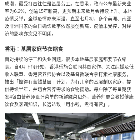
成潮，最受打击往往是基层劳工。在香港，政府公布最新失业
率为6.2%，创逾15年新高，更预期未来数月会持续上升。本地
疫情反弹，全球疫情亦未消退，直至七月初，多个美洲、南亚
及非洲国家的单日确诊数字依然屡创新高，疫情未受控，对经
济的影响亦愈见不明朗。
香港︰基层家庭节衣缩食
面对持续的停工和失业问题，很多本地基层家庭都要节衣缩
食。自4月下旬开始，香港乐施会联同共厨家作、关注综援及低
收入联盟、香港营养师协会以及基督教联合拿打素社康服务，
推出「悭得有营餸基层」计划，为有儿童的基层㓥房家庭，提
供持续半年，并切合营养需求的食物援助。每户除了每星期获
发4包由营养师设计菜单的新鲜餸菜包外，营养师更会教授健康
饮食及烹调知识，长远达致「用小钱，煮得有营」。