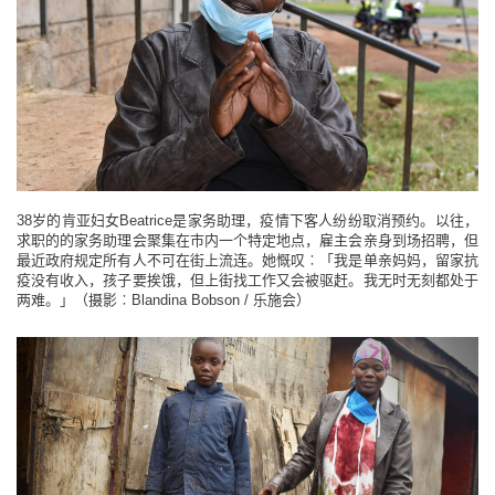
38岁的肯亚妇女Beatrice是家务助理，疫情下客人纷纷取消预约。以往，
求职的的家务助理会聚集在市内一个特定地点，雇主会亲身到场招聘，但
最近政府规定所有人不可在街上流连。她慨叹︰「我是单亲妈妈，留家抗
疫没有收入，孩子要挨饿，但上街找工作又会被驱赶。我无时无刻都处于
两难。」（摄影︰Blandina Bobson / 乐施会）