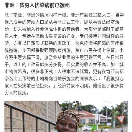
非洲︰贫穷人忧染病前已饿死
除了南亚，非洲的情况同样严峻。非洲有超过12亿人口，当中
近八成半的劳动人口是从事非正式工作，即从事合法经济活
动，却未被纳入社会保障体系的劳动者，大部分是临时工或自
雇人士，包括在流动市集卖菜的妇女、专门接待外国游客的导
游，亦有以日薪形式获聘的家政工。为免疫情将脆弱的医疗系
统拖垮，多国都采取强硬防疫措施，禁止市民在街上停留，小
商贩生意大幅下滑，旅游业从业员的生意更跌至零。在日常日
子，以上的工种看似多劳多得，但实质的收入并不高，加上城
市物价昂贵，很多非正式工人根本无法储蓄，更有在肯亚首都
奈洛比工作的的士司机向当地乐施会的同事表示︰「我很担心
家人在染病前已经饿死。」经济前景不明朗，他道出了很多贫
穷人的忧虑。