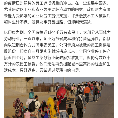
的疫情已对弱势的劳工造成沉重的冲击。在一些发展中国家，
尤其是对以工业和农业为主要经济动力的国家，政府财力有限
未能为受影响的企业及劳工提供支援，许多低技术工人被裁后
顿时生计不保，就算决定另觅出路，但却荆棘满途。
以印度为例，全国有接近1亿4千万名农民工，大部分从事体力
劳动行业。一直以来，企业为节省成本和保持营运弹性，都倾
向以短期合约方式聘用农民工，公司毋须为被裁的员工提供遣
散赔偿。印度自三月尾实施封城措施以来，全国企业停工停产
接近四个月，虽然少部分行业获政府批准复工，但仍有数以十
万计的农民工被裁，他们无法再负担起城市里高昂的租金和生
活成本，只好返乡，尝试透过复耕自给自足。