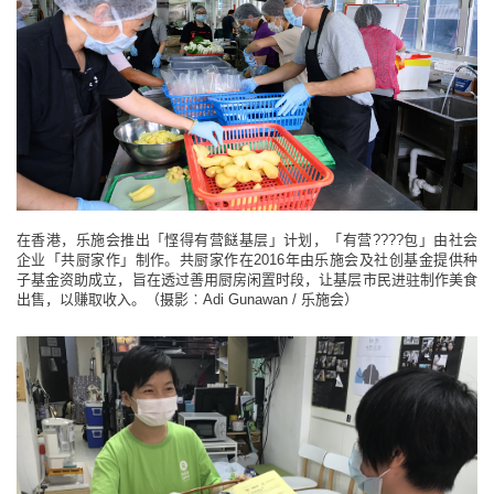
在香港，乐施会推出「悭得有营餸基层」计划，「有营????包」由社会
企业「共厨家作」制作。共厨家作在2016年由乐施会及社创基金提供种
子基金资助成立，旨在透过善用厨房闲置时段，让基层市民进驻制作美食
出售，以赚取收入。（摄影︰Adi Gunawan / 乐施会）