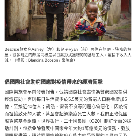
Beatrice與女兒Ashley（左）和兒子Ryan（前）居住在簡陋、狹窄的棚
屋。很多附近的鄰居同樣是以日薪形式獲聘的的基層工人，疫情下收入大
減。（攝影︰Blandina Bobson / 樂施會）
倡國際社會助窮國應對疫情帶來的經濟衝擊
國際樂施會早前發表報告，促請國際社會盡快為貧窮國家提供
經濟援助，否則每日生活費少於5.5美元的貧窮人口將會增加5
億，至接近40億人；飢餓、營養不良等問題亦會惡化，因疫情
而捱餓致死的人數，甚至會超過染疫死亡人數。我們正敦促國
際貨幣基金組織、世界銀行、二十國集團（G20）制訂全面的援
助計劃，包括免除發展中國家今年大約1萬億美元的債務、發放
國際儲備等，讓貧窮國家的政府有能力向受影響的基層市民及