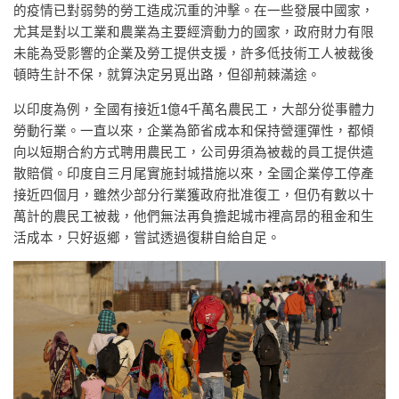
的疫情已對弱勢的勞工造成沉重的沖擊。在一些發展中國家，
尤其是對以工業和農業為主要經濟動力的國家，政府財力有限
未能為受影響的企業及勞工提供支援，許多低技術工人被裁後
頓時生計不保，就算決定另覓出路，但卻荊棘滿途。
以印度為例，全國有接近1億4千萬名農民工，大部分從事體力
勞動行業。一直以來，企業為節省成本和保持營運彈性，都傾
向以短期合約方式聘用農民工，公司毋須為被裁的員工提供遣
散賠償。印度自三月尾實施封城措施以來，全國企業停工停產
接近四個月，雖然少部分行業獲政府批准復工，但仍有數以十
萬計的農民工被裁，他們無法再負擔起城市裡高昂的租金和生
活成本，只好返鄉，嘗試透過復耕自給自足。