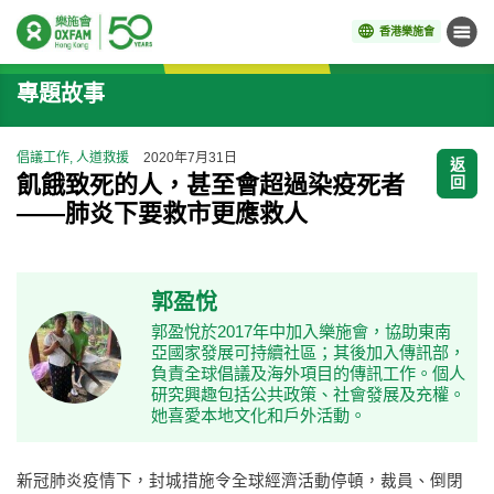
香港樂施會
目錄
開始主要內容
專題故事
倡議工作, 人道救援
2020年7月31日
返
飢餓致死的人，甚至會超過染疫死者
回
——肺炎下要救市更應救人
郭盈悅
郭盈悅於2017年中加入樂施會，協助東南
亞國家發展可持續社區；其後加入傳訊部，
負責全球倡議及海外項目的傳訊工作。個人
研究興趣包括公共政策、社會發展及充權。
她喜愛本地文化和戶外活動。
新冠肺炎疫情下，封城措施令全球經濟活動停頓，裁員、倒閉