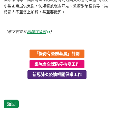
小型企業提供支援，例如發放現金津貼、派發緊急糧食等，讓
貧窮人不至貧上加貧，甚至要餓死。
（原文刊登於
關鍵評論網
）
「慳得有營餸基層」計劃
樂施會全球防疫抗疫工作
新冠肺炎疫情相關倡議工作
返回