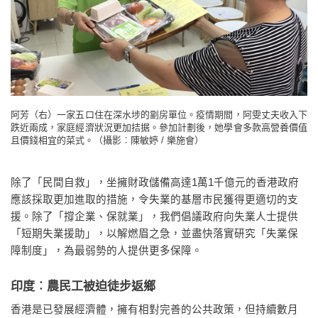
阿芳（右）一家五口住在深水埗的劏房單位。疫情期間，阿雯丈夫收入下
跌近兩成，家庭經濟狀況更加拮据。參加計劃後，她學會多款高營養價值
且價錢相宜的菜式。（攝影︰陳敏婷 / 樂施會）
除了「民間自救」，坐擁財政儲備高達1萬1千億元的香港政府
應該採取更加進取的措施，令失業的基層市民獲得更適切的支
援。除了「撐企業、保就業」，我們倡議政府向失業人士提供
「短期失業援助」，以解燃眉之急，並盡快落實研究「失業保
障制度」，為最弱勢的人提供更多保障。
印度︰農民工被迫徒步返鄉
香港是已發展經濟體，擁有相對完善的公共政策，但持續數月