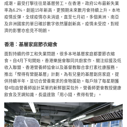
成潮，最受打擊往往是基層勞工。在香港，政府公布最新失業
率為6.2%，創逾15年新高，更預期未來數月會持續上升。本地
疫情反彈，全球疫情亦未消退，直至七月初，多個美洲、南亞
及非洲國家的單日確診數字依然屢創新高，疫情未受控，對經
濟的影響亦愈見不明朗。
香港︰基層家庭節衣縮食
面對持續的停工和失業問題，很多本地基層家庭都要節衣縮
食。自4月下旬開始，香港樂施會聯同共廚家作、關注綜援及低
收入聯盟、香港營養師協會以及基督教聯合拿打素社康服務，
推出「慳得有營餸基層」計劃，為有兒童的基層劏房家庭，提
供持續半年，並切合營養需求的食物援助。每戶除了每星期獲
發4包由營養師設計菜單的新鮮餸菜包外，營養師更會教授健康
飲食及烹調知識，長遠達致「用小錢，煮得有營」。