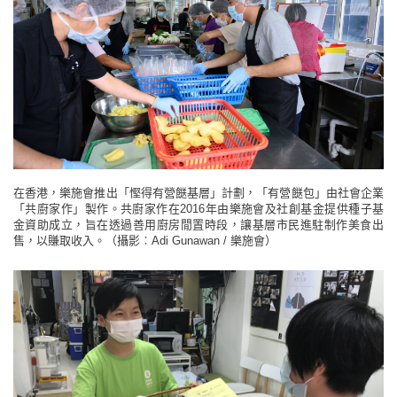
在香港，樂施會推出「慳得有營餸基層」計劃，「有營餸包」由社會企業
「共廚家作」製作。共廚家作在2016年由樂施會及社創基金提供種子基
金資助成立，旨在透過善用廚房閒置時段，讓基層市民進駐制作美食出
售，以賺取收入。（攝影︰Adi Gunawan / 樂施會）