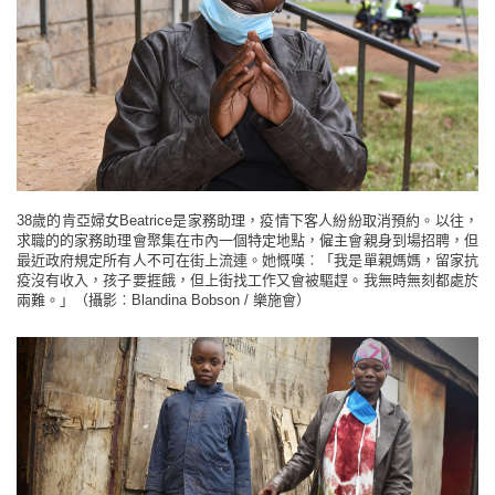
38歲的肯亞婦女Beatrice是家務助理，疫情下客人紛紛取消預約。以往，
求職的的家務助理會聚集在市內一個特定地點，僱主會親身到場招聘，但
最近政府規定所有人不可在街上流連。她慨嘆︰「我是單親媽媽，留家抗
疫沒有收入，孩子要捱餓，但上街找工作又會被驅趕。我無時無刻都處於
兩難。」（攝影︰Blandina Bobson / 樂施會）