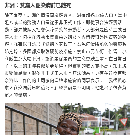
非洲︰貧窮人憂染病前已餓死
除了南亞，非洲的情況同樣嚴峻。非洲有超過12億人口，當中
近八成半的勞動人口是從事非正式工作，即從事合法經濟活
動，卻未被納入社會保障體系的勞動者，大部分是臨時工或自
僱人士，包括在流動市集賣菜的婦女、專門接待外國遊客的導
遊，亦有以日薪形式獲聘的家政工。為免疫情將脆弱的醫療系
統拖垮，多國都採取強硬防疫措施，禁止市民在街上停留，小
商販生意大幅下滑，旅遊業從業員的生意更跌至零。在日常日
子，以上的工種看似多勞多得，但實質的收入並不高，加上城
市物價昂貴，很多非正式工人根本無法儲蓄，更有在肯亞首都
奈洛比工作的的士司機向當地樂施會的同事表示︰「我很擔心
家人在染病前已經餓死。」經濟前景不明朗，他道出了很多貧
窮人的憂慮。