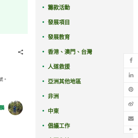
籌款活動
發展項目
發展教育
香港、澳門、台灣
分享
Fa
人道救援
Li
號。
亞洲其他地區
Pi
非洲
微
鵬
中東
電
倡議工作
Hid