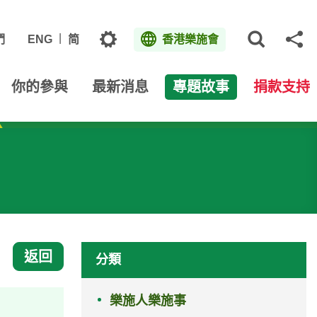
主題
們
ENG
简
香港樂施會
打開網
分
你的參與
最新消息
專題故事
捐款支持
返回
分類
樂施人樂施事