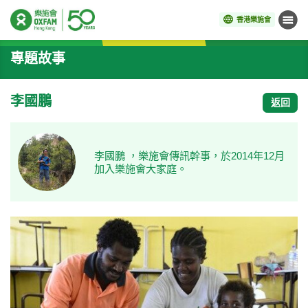
香港樂施會
目錄
開始主要內容
專題故事
李國鵬
返回
李國鵬 ，樂施會傳訊幹事，於2014年12月
加入樂施會大家庭。