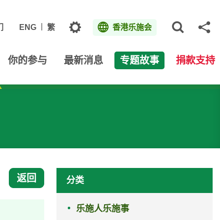
主题
们
ENG
繁
香港乐施会
打开网
分
你的参与
最新消息
专题故事
捐款支持
返回
分类
乐施人乐施事