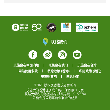
联络我们
Facebook
Weibo
Instagram
YouTube
乐施会在中国内地
乐施会在澳门
乐施会在台湾
网站使用条款
私隐政策 (香港)
私隐政策 (澳门)
无障碍声明
网站地图
©2026 版权属香港乐施会所有
乐施会为香港注册成立的担保有限公司及
获豁免缴税的慈善机构(档案号码：91/2674)
乐施会是国际乐施会联会的成员