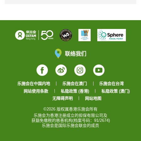
联络我们
Facebook
Weibo
Instagram
YouTube
乐施会在中国内地
乐施会在澳门
乐施会在台湾
网站使用条款
私隐政策 (香港)
私隐政策 (澳门)
无障碍声明
网站地图
©2026 版权属香港乐施会所有
乐施会为香港注册成立的担保有限公司及
获豁免缴税的慈善机构(档案号码：91/2674)
乐施会是国际乐施会联会的成员