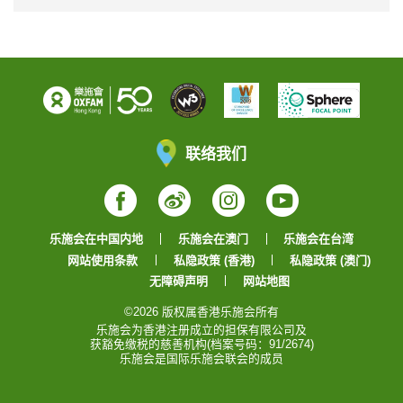
联络我们
Facebook
Weibo
Instagram
YouTube
乐施会在中国内地
乐施会在澳门
乐施会在台湾
网站使用条款
私隐政策 (香港)
私隐政策 (澳门)
无障碍声明
网站地图
©2026 版权属香港乐施会所有
乐施会为香港注册成立的担保有限公司及
获豁免缴税的慈善机构(档案号码：91/2674)
乐施会是国际乐施会联会的成员