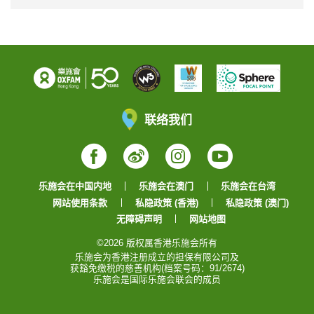
联络我们
Facebook
Weibo
Instagram
YouTube
乐施会在中国内地
乐施会在澳门
乐施会在台湾
网站使用条款
私隐政策 (香港)
私隐政策 (澳门)
无障碍声明
网站地图
©2026 版权属香港乐施会所有
乐施会为香港注册成立的担保有限公司及
获豁免缴税的慈善机构(档案号码：91/2674)
乐施会是国际乐施会联会的成员