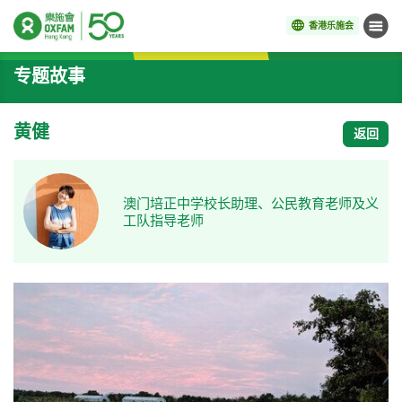
香港乐施会
菜单
开始主要内容
专题故事
黄健
返回
澳门培正中学校长助理、公民教育老师及义
工队指导老师