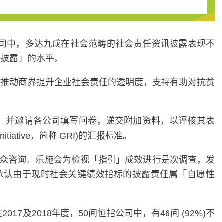
公司中，多达九成在社会范畴的社会责任资讯披露表现不
制披露」的水平。
查推动商界提升企业社会责任的透明度，支持有助对抗贫
开资讯，并邀请各公司填写问卷，递交附加资料，以评核其表
iative，简称 GRI)的汇报标准。
公众咨询。乐施会为检视「指引」成效进行是次调查，发
承认由于现时社会关键绩效指标的披露责任属「自愿性
7及2018年度，50间恒指公司中，有46间 (92%)不