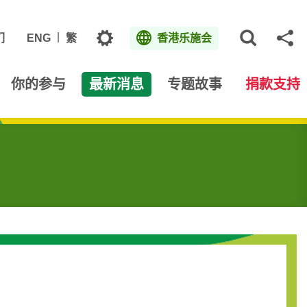
主题
们
ENG
繁
香港乐施会
打开网
分
你的参与
最新消息
专题故事
捐款支持