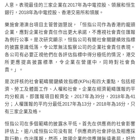
人意。表現最佳的三家企業在2017年為中電控股、領展和恒生
銀行，2018年為中電控股、香港交易所和領展。
樂施會港澳台項目主管曾迦慧說，「恒指公司作為香港的龍頭
企業，應對企業社會責任作出更大承諾，不應視社會責任匯報
為例行公事。是次研究顯示，恒指公司有關社會關鍵績效指標
的披露意識低落，令公眾無法監察公司的企業社會責任表現。
各公司有必要正視他們在各評估指標中得分極低的情況，港交
所更應提高披露標準，令企業在營運中，同時對社會負
責。」。
是次評核的社會範疇關鍵績效指標(KPIs)有四大重點，包括經
濟、勞工及體面工作、人權和社會。企業在經濟範疇匯報的平
均分較高，即匯報項目較齊全，2017年為39分，2018年為41
分；人權匯報的平均分最低2017年為13分，2018年為16分，只
有三家企業及格。
恒指公司在多個範疇的披露水平低。首先在供應商的社會影響
評估上，逾八成恒指公司没有就「供應商的社會評估及相應採
取行動」作出匯報，然而，跨國企業的供應鏈無遠弗屆，好的