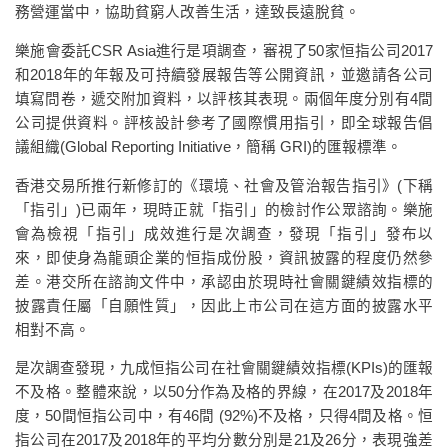
務營運當中，協助貧窮人改善生活，達致長遠脫貧。
樂施會委託CSR Asia進行是項調查，審視了50家恒指公司2017
和2018年的年報及可持續發展報告等公開資訊，並邀請各公司
填寫問卷，遞交附加資料，以評核其表現。兩個年度分別有4間
公司提供資料。評核設計參考了國際慣用指引，即全球報告倡
議組織(Global Reporting Initiative，簡稱 GRI)的匯報標準。
香港交易所推行新修訂的《環境、社會及管治報告指引》(下稱
「指引」)已兩年，現時正就「指引」的檢討作公眾諮詢。樂施
會為檢視「指引」成效進行是次調查，發現「指引」發布以
來，即使身為龍頭企業的恒指成份股，資訊披露的程度仍然參
差。港交所在諮詢文件中，承認由於現時社會關鍵績效指標的
披露責任屬「自願性質」，因此上市公司在這方面的披露水平
相對不高。
是次調查發現，九成恒指公司在社會關鍵績效指標(KPIs)的匯報
不及格。整體來說，以50分作為及格的界線，在2017及2018年
度，50間恒指公司中，有46間 (92%)不及格，只得4間及格。恒
指公司在2017及2018年的平均分數分別是21及26分，表現強差