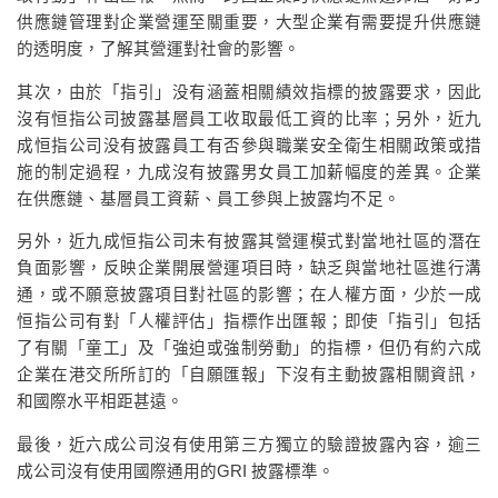
供應鏈管理對企業營運至關重要，大型企業有需要提升供應鏈
的透明度，了解其營運對社會的影響。
其次，由於「指引」没有涵蓋相關績效指標的披露要求，因此
沒有恒指公司披露基層員工收取最低工資的比率；另外，近九
成恒指公司没有披露員工有否參與職業安全衛生相關政策或措
施的制定過程，九成沒有披露男女員工加薪幅度的差異。企業
在供應鏈、基層員工資薪、員工參與上披露均不足。
另外，近九成恒指公司未有披露其營運模式對當地社區的潛在
負面影響，反映企業開展營運項目時，缺乏與當地社區進行溝
通，或不願意披露項目對社區的影響；在人權方面，少於一成
恒指公司有對「人權評估」指標作出匯報；即使「指引」包括
了有關「童工」及「強迫或強制勞動」的指標，但仍有約六成
企業在港交所所訂的「自願匯報」下沒有主動披露相關資訊，
和國際水平相距甚遠。
最後，近六成公司沒有使用第三方獨立的驗證披露內容，逾三
成公司沒有使用國際通用的GRI 披露標準。