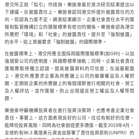
港交所正就「指引」作諮詢，樂施會基於是次研究結果提出以
下建議。在披露責任上，樂施會認同港交所提升披露責任的方
向，但認為力度不足。調查結果顯示，企業社會責任水平的匯
報和監管機構訂立的匯報標準有密切的關係。樂施會認為港交
所應把「環境」和「社會」的披露責任，提升至「強制披露」
的水平，追上普遍要求「強制披露」的國際標準。
在披露標準上，港交所應全面採用國際匯報標準(如GRI)，以加
強規管公司的透明度，與國際標準接軌；同時，企業社會責任
匯報應取得獨立認證，提高披露資料的可信度；在涵蓋範圍
上，港交所應要求企業為供應鏈上公司的僱傭權益及人權把
關，定期就企業的供應鏈上的每個環節進行相關的社會、勞工
及人權評估，並作匯報，防止出現違反勞工權益及人權等問
題。
樂施會呼籲機構投資者在進行投資決策時，也應考慮企業社會
責任。事實上，這方面表現良好的公司，往往有較好的信譽，
能降低投資風險，同時為社會創造更多價值。截至2019年4月，
全球約有86.3 萬億美元資金由簽署了責任投資原則(UNPRI）的