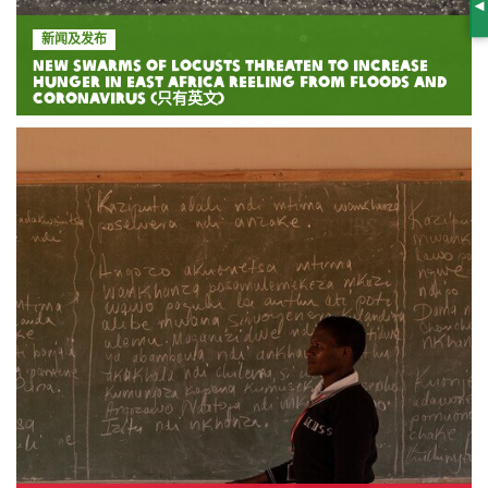
S
新闻及发布
New swarms of locusts threaten to increase
hunger in East Africa reeling from floods and
coronavirus (只有英文)