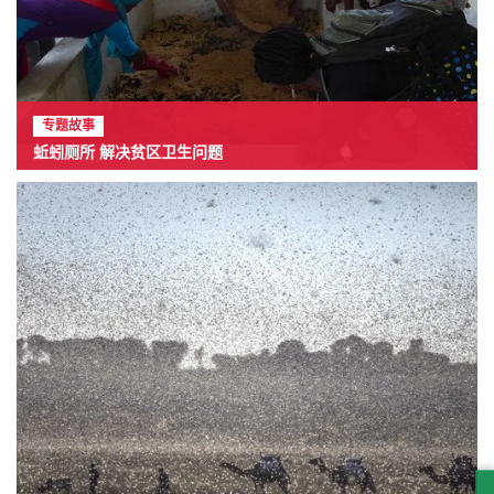
专题故事
蚯蚓厕所 解决贫区卫生问题