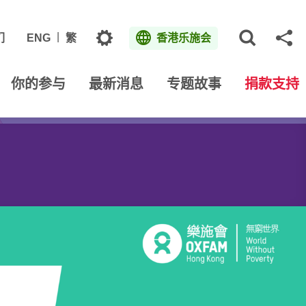
主题
们
ENG
繁
香港乐施会
打开网
分
你的参与
最新消息
专题故事
捐款支持