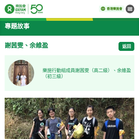
香港樂施會
目錄
開始主要內容
專題故事
謝茜雯、余維盈
返回
樂施行動組成員謝茜雯（高二級）、余維盈
（初三級）