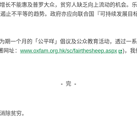
增长不能惠及普罗大众，贫穷人缺乏向上流动的机会。
遏止不平等的趋势。政府亦应向联合国『可持续发展目标
展开为期一个月的「公平咩」倡议及公众教育活动，透过
署网址：
www.oxfam.org.hk/sc/fairthesheep.aspx
)，
-
完
-
消除贫穷。