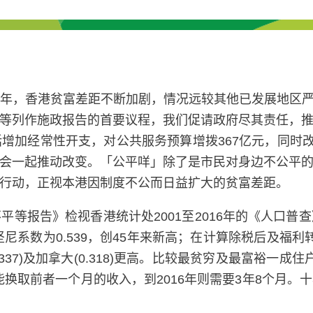
年，香港贫富差距不断加剧，情况远较其他已发展地区严重
等列作施政报告的首要议程，我们促请政府尽其责任，
增加经常性开支，对公共服务预算增拨367亿元，同时改
会一起推动改变。「公平咩」除了是市民对身边不公平
行动，正视本港因制度不公而日益扩大的贫富差距。
等报告》检视香港统计处2001至2016年的《人口
尼系数为0.539，创45年来新高；在计算除税后及福利
、澳洲(0.337)及加拿大(0.318)更高。比较最贫穷及最富
能换取前者一个月的收入，到2016年则需要3年8个月