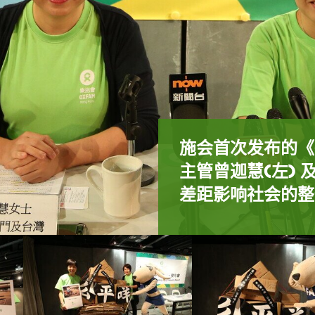
乐施会今日发布《
香港贫富差距不断
乐施会由9月17
乐施会今日发布的
乐施会港澳台项目
公众教育活动，「
施会首次发布的《
目主管曾迦慧(左
硕红(左)和乐施
问，更是一头勇于
主管曾迦慧(左)
贫富住户入息差距
(右)促请政府增
区直视香港贫穷问
差距影响社会的整
境愈见困难。纸皮
亿元。
港因制度不公而日