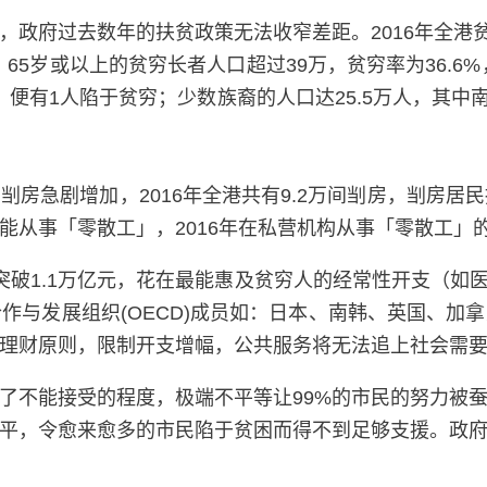
政府过去数年的扶贫政策无法收窄差距。2016年全港贫
，65岁或以上的贫穷长者人口超过39万，贫穷率为36.6
中，便有1人陷于贫穷；少数族裔的人口达25.5万人，其中
急剧增加，2016年全港共有9.2万间㓥房，㓥房居民
「零散工」，2016年在私营机构从事「零散工」的人口达1
突破1.1万亿元，花在最能惠及贫穷人的经常性开支（如
济合作与发展组织(OECD)成员如：日本、南韩、英国
理财原则，限制开支增幅，公共服务将无法追上社会需
了不能接受的程度，极端不平等让99%的市民的努力被
平，令愈来愈多的市民陷于贫困而得不到足够支援。政