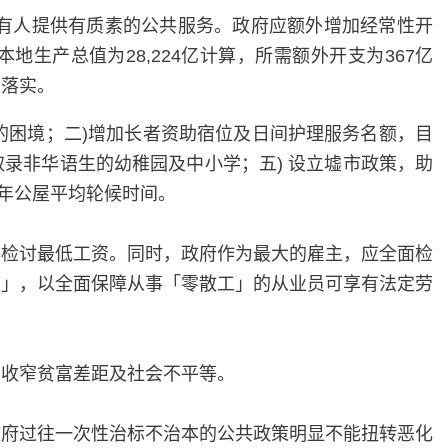
有人提供有质素的公共服务。政府应额外增加经常性开
算本地生产总值为28,224亿计算，所需额外开支为367亿
步落实。
的困境；二)增加长者资助宿位及日间护理服务名额，目
取录非华语生的幼稚园及中小学；五) 设立墟市政策，助
3年公屋平均轮候时间。
年检讨最低工资。同时，政府作为最大的雇主，应全面检
例」，以全面保障从事「零散工」的从业员可享有法定劳
，收窄贫富差距及社会不平等。
政府过往一次性治标不治本的公共政策明显不能扭转恶化