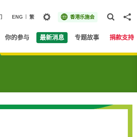
主题
们
ENG
繁
香港乐施会
打开网
分
你的参与
最新消息
专题故事
捐款支持