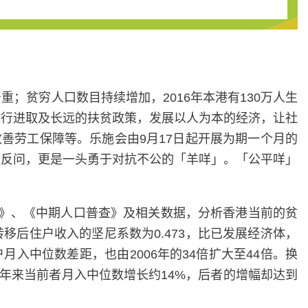
；贫穷人口数目持续增加，2016年本港有130万人生
推行进取及长远的扶贫政策，发展以人为本的经济，让社
善劳工保障等。乐施会由9月17日起开展为期一个月的
的反问，更是一头勇于对抗不公的「羊咩」。「公平咩」
普查》、《中期人口普查》及相关数据，分析香港当前的贫
转移后住户收入的坚尼系数为0.473，比已发展经济体，
裕一成住户月入中位数差距，也由2006年的34倍扩大至44倍。换
。十年来当前者月入中位数增长约14%，后者的增幅却达到