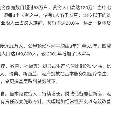
穷家庭数目超过53万户，贫穷人口高达130万：当中七
%，即每3个长者之中，便有1人陷于贫穷；18岁以下的贫
南亚裔人士占最大族群，贫穷率达23.0%，远高于整体贫
接近21万人，公屋轮候时间平均由3年升至5.3年；四成
49,800人，较 2001年增加了16.4%。
医疗、教育、社福等）却只占生产总值比例的14.4%，比
、加拿大、瑞典、新西兰，港府投放在基本服务如医疗衞生、
要，令更多基层跌到贫穷线下。
蚕食。当本港贫穷人口持续增长，财政储备屡创新高，港
府有责任改变施政方针，大幅增加经常性开支以有效改善