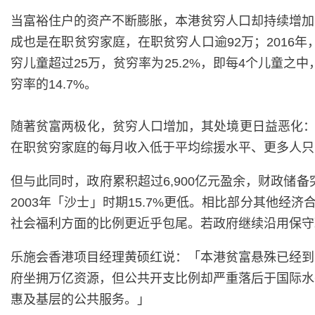
当富裕住户的资产不断膨胀，本港贫穷人口却持续增加，
成也是在职贫穷家庭，在职贫穷人口逾92万；2016年
穷儿童超过25万，贫穷率为25.2%，即每4个儿童之
穷率的14.7%。
随著贫富两极化，贫穷人口增加，其处境更日益恶化：㓥房
在职贫穷家庭的每月收入低于平均综援水平、更多人只能从事
但与此同时，政府累积超过6,900亿元盈余，财政储备
2003年「沙士」时期15.7%更低。相比部分其他经
社会福利方面的比例更近乎包尾。若政府继续沿用保守
乐施会香港项目经理黄硕红说：「本港贫富悬殊已经到
府坐拥万亿资源，但公共开支比例却严重落后于国际水
惠及基层的公共服务。」