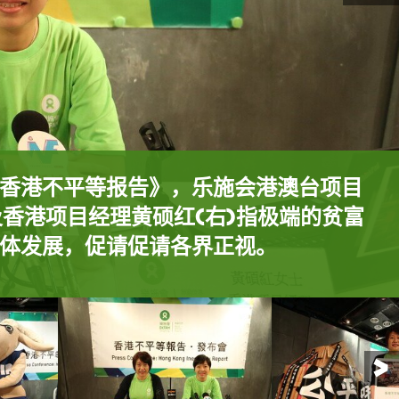
香港不平等报告》，发现过去十五年，
加剧，情况远较其他已发展地区严重，
日起开展为期一个月的「公平咩」倡议及
《香港不平等报告》，乐施会港澳台项
主管主管曾迦慧(中) 及香港项目经理黄
公平咩」除了是市民对身边不公平的反
香港不平等报告》，乐施会港澳台项目
) 及香港项目经理黄硕红(右)指出，本港
会倡议及公众教育活动化身「公平咩」
对抗不公的「羊咩」。她会走到不同社
 及香港项目经理黄硕红(右)指极端的贫富
44倍，贫富差距不断扩大，令贫穷人处
加经常性开支，对公共服务预算增拨367
题，引领大众一起反思及行动，正视本
体发展，促请促请各界正视。
手推车由艺术家陈嘉兴所设计。
益扩大的贫富差距。