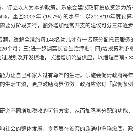
济，订立以人为本的政策。乐施会建议政府投放资源为所
重回2003年 (15.7%) 的水平：以2018/19年度预
需要分阶段实行，额外增加经常开支的建议可分三年逐
名额，缓解全港约每148名幼儿才有一名获分配托管服务
26个月；三)进一步调高长者生活津贴；四)增拨资源予
透过规划及开发棕地，长远增加公屋供应，以缩短目前5.
能力让自己和家人过有尊严的生活。乐施会促请政府每
的生活工资，更应鼓励商界仿傚。政府应修订「雇佣条
研究不同增加税收的可行方案，从而加强再分配的功能
响社会的整体发展，令基层在贫穷的漩涡中愈陷愈底。