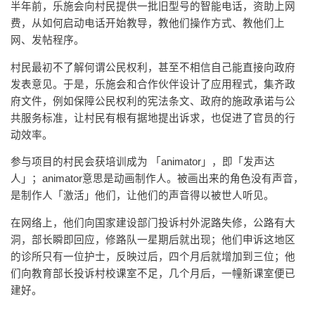
半年前，乐施会向村民提供一批旧型号的智能电话，资助上网
费，从如何启动电话开始教导，教他们操作方式、教他们上
网、发帖程序。
村民最初不了解何谓公民权利，甚至不相信自己能直接向政府
发表意见。于是，乐施会和合作伙伴设计了应用程式，集齐政
府文件，例如保障公民权利的宪法条文、政府的施政承诺与公
共服务标准，让村民有根有据地提出诉求，也促进了官员的行
动效率。
参与项目的村民会获培训成为 「animator」，即「发声达
人」；animator意思是动画制作人。被画出来的角色没有声音，
是制作人「激活」他们，让他们的声音得以被世人听见。
在网络上，他们向国家建设部门投诉村外泥路失修，公路有大
洞，部长瞬即回应，修路队一星期后就出现；他们申诉这地区
的诊所只有一位护士，反映过后，四个月后就增加到三位；他
们向教育部长投诉村校课室不足，几个月后，一幢新课室便已
建好。