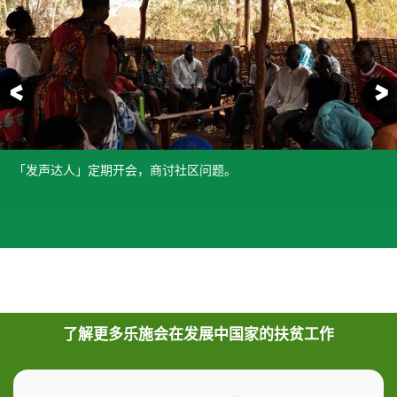
前一页
「发声达人」定期开会，商讨社区问题。
Joseph作引子后，站在一旁，让村民自己安排讨论。
Jessica Johnson说：「我希望Biturana村得到电力供应。」
Josephine Ntimba说：「旱季时，我们要面对缺水的问题。希望我
位于Rubanga的一间中学，以往课室数目严重不足。经过「发声达
虽然一幢小小的新平房校舍已建好，不过课室设施仍然不够，两个
旧课室的黑板上有很多大大小小的坑洞，有如陨石袭地球。一位学
Amos William Sentabo 村校校长说：「学校需要更多资源，包括基
「我的梦想是助人自助，我希望十年后，这里每一条村落，都有自
们村里能有较稳定的食水供应。」
人」向政府官员反映后，官员派员兴建了新的课室。从旧课室的窗
学生依然要挤坐一张凳、共用一桌。
生表达出自己的愿望：「我想要一块没有洞的黑板。」
建及老师。」村民正向政府跟进有关问题，希望村内的教育服务在
己的发声达人。」项目干事Joseph说。
外，可以看到与新课室的对比。
短期内有所提升。
了解更多乐施会在发展中国家的扶贫工作