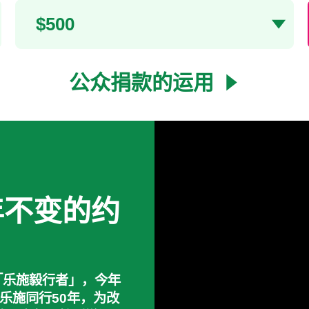
捐款金额
$500
公众捐款的运用
每年不变的约
「乐施毅行者」，今年
 乐施同行50年，为改