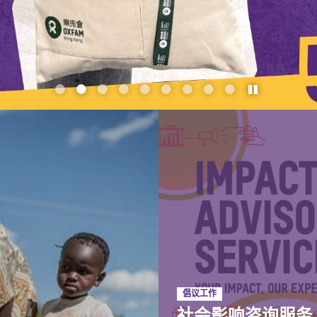
播放 / 暂停
1
3
4
5
6
7
8
9
倡议工作
社会影响咨询服务