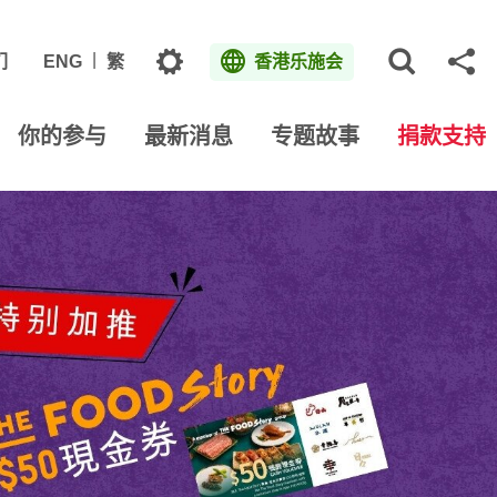
主题
们
ENG
繁
香港乐施会
打开网
分
你的参与
最新消息
专题故事
捐款支持