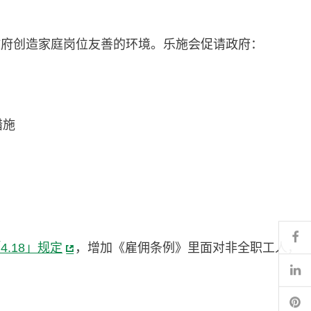
政府创造家庭岗位友善的环境。乐施会促请政府：
措施
Fa
4.18」规定
，增加《雇佣条例》里面对非全职工人，
Li
Pi