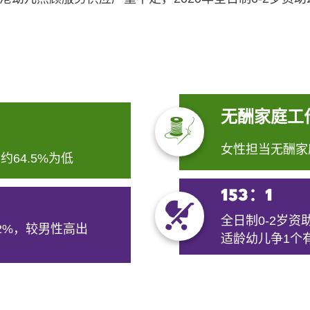
无酬家庭工作
女性担当无酬家
64.5%为低
153：1
全日制0-2岁资
2%，较男性高出
适龄幼儿争1个