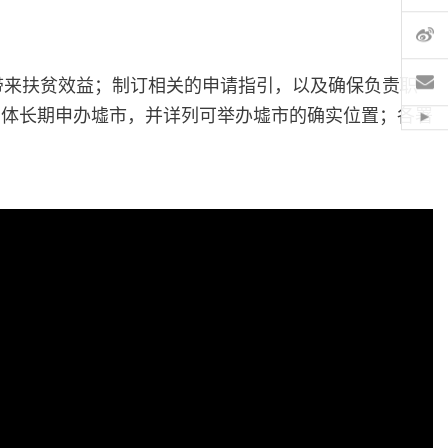
微
电
带来扶贫效益；制订相关的申请指引，以及确保负责职
团体长期申办墟市，并详列可举办墟市的确实位置；各署
Hid