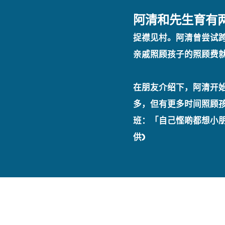
阿清和先生育有
捉襟见村。阿清曾尝试
亲戚照顾孩子的照顾费
在朋友介绍下，阿清开
多，但有更多时间照顾
班：「自己悭啲都想小
供)