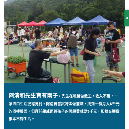
S
阿清和先生育有兩子
，先生在地盤做散工，收入不穩，一
家四口生活捉襟見村。阿清曾嘗試跨區做兼職，找到一份月入6千元
的酒樓樓面，但拜託親戚照顧孩子的照顧費就要3千元，扣掉交通費
根本不夠生活。