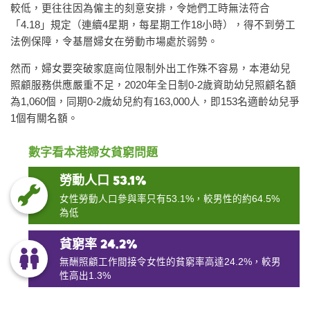
較低，更往往因為僱主的刻意安排，令她們工時無法符合
「4.18」規定（連續4星期，每星期工作18小時），得不到勞工
法例保障，令基層婦女在勞動市場處於弱勢。
然而，婦女要突破家庭崗位限制外出工作殊不容易，本港幼兒
照顧服務供應嚴重不足，2020年全日制0-2歲資助幼兒照顧名額
為1,060個，同期0-2歲幼兒約有163,000人，即153名適齡幼兒爭
1個有關名額。
數字看本港婦女貧窮問題
勞動人口
53.1%
女性勞動人口參與率只有53.1%，較男性的約64.5%
為低
貧窮率 24.2%
無酬照顧工作間接令女性的貧窮率高達24.2%，較男
性高出1.3%