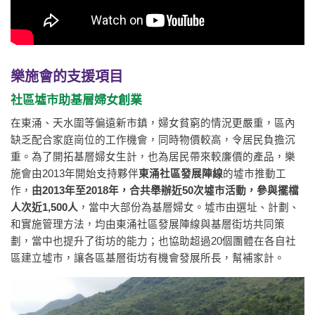
樂施會的支援項目
社區墟市助基層婦女創業
在東涌、天水圍等偏遠新市鎮，婦女貧窮的情況更嚴重，區內
缺乏配合家庭崗位的工作機會，同時物價較高，令居民負擔沉
重。為了開拓基層婦女生計，也為居民帶來較廉價的產品，樂
施會由2013年開始支持夥伴
東涌社區發展陣線
的墟市推動工
作，
由2013年至2018年，合共舉辦近50次墟市活動，參與擺檔
人次近1,500人
，當中大部份為基層婦女。墟市由選址、計劃、
和實施管理方法，均由東涌社區發展陣線與基層街坊共同策
劃，當中也提升了街坊的能力；也協助超過20個團體在各自社
區建立墟市，讓各區基層街坊有機會發展所長，幫補家計。