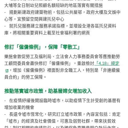
大埔等全日制幼兒照顧名額短缺的地區落實有關措施
- 規劃新建政府建築物前，包括公共屋邨，政府大樓及文娛中
心等，宜預留空間興建托兒中心
- 就托兒服務建立服務承諾指標，並增設全港各區托兒資料
庫，將相關重要資料上載至社會福利署的網頁
修訂「僱傭條例」，保障「零散工」
樂施會敦促勞工及福利局、立法會人力事務委員會等應推動勞
工顧問委員會盡快修訂「僱傭條例」，重啟檢討
「4.18」規定
，增加《僱傭條例》裡面對非全職工人，特別是「非連續僱
員合約」的勞工保障。
推動落實墟市政策，助基層婦女增加收入
- 在疫情紓緩後開設臨時墟市，以助疫情下生計受創的基層有
增加收業的機會
- 長遠令墟市恆常化，研究訂立墟市政策，內容宜包括：肯定
「墟市」的經濟及社會價值，可惠及弱勢社群，帶來扶貧效