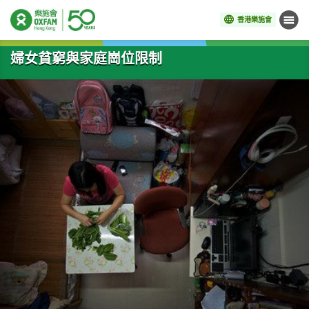
香港樂施會
目錄
開始主要內容
婦女貧窮與家庭崗位限制