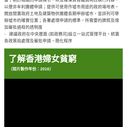
益；制訂相關的申請指引，以及確保負責職員明白執行內容，
以便非牟利團體申請；提供可使用作墟市用途的政府場地表，
開放閒置政府土地及建築物供團體長期申辦墟市，並詳列可舉
辦墟市的確實位置；各署處理申請的標準，所需要的牌照及增
加審批過程的透明度
- 建議政府在中央層面 (如政務司)設立一站式管理平台，統籌
各政策局處理及審批申請，簡化程序
了解香港婦女貧窮
（短片製作年份：2016）