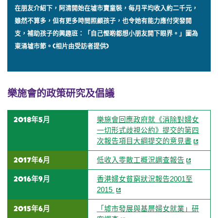
在朋友介紹下，阿清開始在墟市賣童裝，每月平均收入約二千元，
雖然不算多，但有更多時間照顧孩子，也令她有能力應付突發開
支，補助孩子的興趣班：「自己慳啲都想小朋友開下眼界。」圖為
東涌墟市節。(相片由受訪者提供)
樂施會的政策研究及倡議
2018年5月
樂施會回應政府就《消除對婦女
一切形式歧視公約》提交的第四
次報告項目大綱提交的意見書
2017年6月
低收入零散工概況調查報告
2016年9月
香港婦女貧窮狀況報告2001至
2015
2015年6月
「墟市發展與基層婦女就業」研