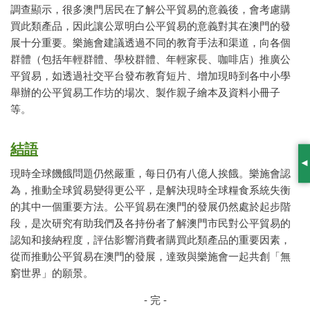
調查顯示，很多澳門居民在了解公平貿易的意義後，會考慮購
買此類產品，因此讓公眾明白公平貿易的意義對其在澳門的發
展十分重要。樂施會建議透過不同的教育手法和渠道，向各個
群體（包括年輕群體、學校群體、年輕家長、咖啡店）推廣公
平貿易，如透過社交平台發布教育短片、增加現時到各中小學
舉辦的公平貿易工作坊的場次、製作親子繪本及資料小冊子
等。
結語
S
現時全球饑餓問題仍然嚴重，每日仍有八億人挨餓。樂施會認
為，推動全球貿易變得更公平，是解決現時全球糧食系統失衡
的其中一個重要方法。公平貿易在澳門的發展仍然處於起步階
段，是次研究有助我們及各持份者了解澳門市民對公平貿易的
認知和接納程度，評估影響消費者購買此類產品的重要因素，
從而推動公平貿易在澳門的發展，達致與樂施會一起共創「無
窮世界」的願景。
- 完 -