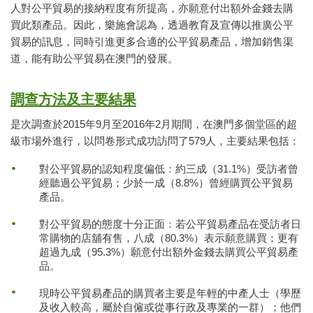
人對公平貿易的接納程度有所提高，亦願意付出額外金錢去購
買此類產品。因此，樂施會認為，透過教育及宣傳以推廣公平
貿易的訊息，同時引進更多合適的公平貿易產品，增加銷售渠
道，能有助公平貿易在澳門的發展。
調查方法及主要結果
是次調查於2015年9月至2016年2月期間，在澳門多個堂區的超
級市場外進行，以問卷形式成功訪問了579人，主要結果包括：
對公平貿易的認知程度偏低：約三成（31.1%）受訪者曾
經聽過公平貿易；少於一成（8.8%）曾經購買公平貿易
產品。
對公平貿易的態度十分正面：若公平貿易產品在受訪者日
常購物的店舖有售，八成（80.3%）表示願意購買；更有
超過九成（95.3%）願意付出額外金錢去購買公平貿易產
品。
現時公平貿易產品的購買者主要是年輕的中產人士（學歷
及收入較高，屬於自僱或從事行政及專業的一群）；他們