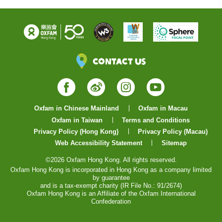
Contact Us
Facebook
Weibo
Instagram
YouTube
Oxfam in Chinese Mainland
Oxfam in Macau
Oxfam in Taiwan
Terms and Conditions
Privacy Policy (Hong Kong)
Privacy Policy (Macau)
Web Accessibility Statement
Sitemap
©2026 Oxfam Hong Kong. All rights reserved.
Oxfam Hong Kong is incorporated in Hong Kong as a company limited
by guarantee
and is a tax-exempt charity (IR File No.: 91/2674)
Oxfam Hong Kong is an Affiliate of the Oxfam International
Confederation