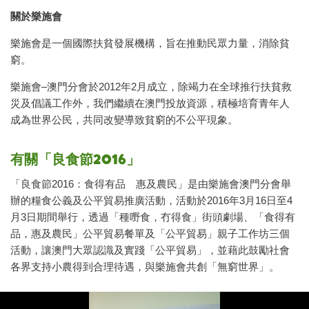
關於樂施會
樂施會是一個國際扶貧發展機構，旨在推動民眾力量，消除貧
窮。
樂施會–澳門分會於2012年2月成立，除竭力在全球推行扶貧救
災及倡議工作外，我們繼續在澳門投放資源，積極培育青年人
成為世界公民，共同改變導致貧窮的不公平現象。
有關「良食節2016」
「良食節2016：食得有品 惠及農民」是由樂施會澳門分會舉
辦的糧食公義及公平貿易推廣活動，活動於2016年3月16日至4
月3日期間舉行，透過「種嘢食，冇得食」街頭劇場、「食得有
品，惠及農民」公平貿易餐單及「公平貿易」親子工作坊三個
活動，讓澳門大眾認識及實踐「公平貿易」，並藉此鼓勵社會
各界支持小農得到合理待遇，與樂施會共創「無窮世界」。