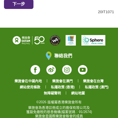
下一步
20IT1071
聯絡我們
Facebook
Weibo
Instagram
YouTube
樂施會在中國內地
樂施會在澳門
樂施會在台灣
網站使用條款
私隱政策 (香港)
私隱政策 (澳門)
無障礙聲明
網站地圖
©2026 版權屬香港樂施會所有
樂施會為香港註冊成立的擔保有限公司及
獲豁免繳税的慈善機構(檔案號碼：91/2674)
樂施會是國際樂施會聯會的成員