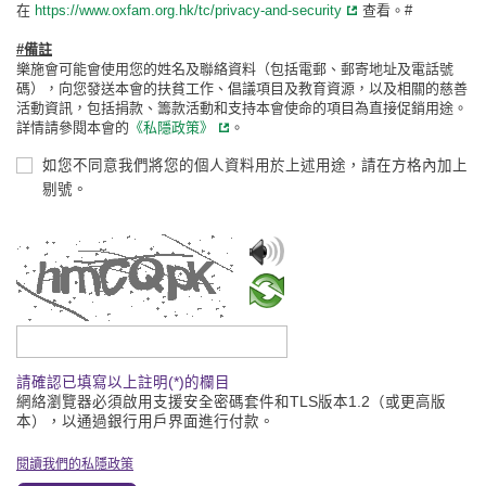
在
https://www.oxfam.org.hk/tc/privacy-and-security
查看。#
#備註
樂施會可能會使用您的姓名及聯絡資料（包括電郵、郵寄地址及電話號
碼），向您發送本會的扶貧工作、倡議項目及教育資源，以及相關的慈善
活動資訊，包括捐款、籌款活動和支持本會使命的項目為直接促銷用途。
詳情請參閱本會的
《私隱政策》
。
如您不同意我們將您的個人資料用於上述用途，請在方格內加上
剔號。
請輸入驗證碼
請確認已填寫以上註明(*)的欄目
網絡瀏覽器必須啟用支援安全密碼套件和TLS版本1.2（或更高版
本），以通過銀行用戶界面進行付款。
閱讀我們的私隱政策