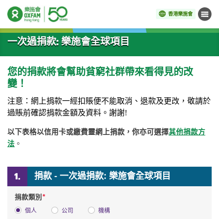
香港樂施會
目錄
開始主要內容
一次過捐款: 樂施會全球項目
您的捐款將會幫助貧窮社群帶來看得見的改
變！
注意：網上捐款一經扣賬便不能取消
、
退款及更改，敬請於
過賬前確認捐款金額及資料。謝謝
!
以下表格以信用卡或繳費靈網上捐款，你亦可選擇
其他捐款方
法
。
捐款 - 一次過捐款: 樂施會全球項目
*
捐款類別
個人
公司
機構