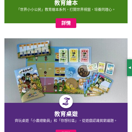
教育繪本
「世界小小公民」教育繪本系列，打開世界視窗，培養同理心。
詳情
S
教育桌遊
齊玩桌遊「小農總動員」和「你想社區」，從遊戲認識貧窮議題。