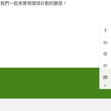
讓我們一起來實現環球計劃的願景！
Fa
Li
Pi
微
電
Hid