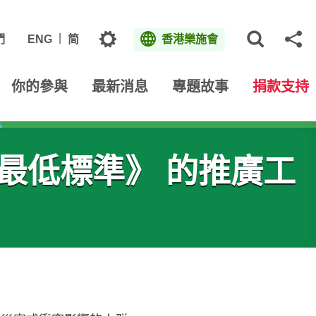
主題
們
ENG
简
香港樂施會
打開網
分
你的參與
最新消息
專題故事
捐款支持
最低標準》 的推廣工