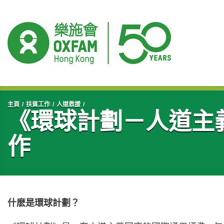
開始主要內容
主頁
扶貧工作
人道救援
《環球計劃－人道主
作
什麽是環球計劃？