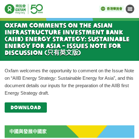
香港樂施會
目錄
開始主要內容
Oxfam comments on the Asian
Infrastructure Investment Bank
(AIIB) Energy Strategy: Sustainable
Energy for Asia - Issues Note for
Discussion (只有英文版)
Oxfam welcomes the opportunity to comment on the Issue Note
on “AIIB Energy Strategy: Sustainable Energy for Asia”, and this
document details our inputs for the preparation of the AIIB first
Energy Strategy draft.
download
中國與發展中國家