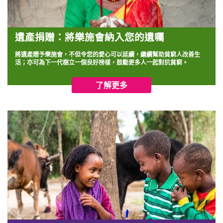
遺產捐贈：
將樂施會納入您的遺囑
將遺產贈予樂施會，不但令您的愛心可以延續，繼續幫助貧窮人改善生
活；亦可為下一代樹立一個良好榜樣，鼓勵更多人一起對抗貧窮。
了解更多