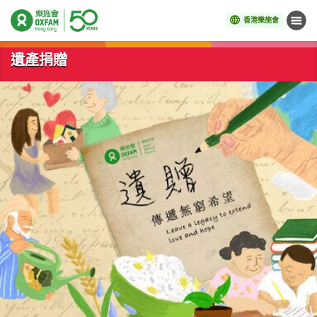
香港樂施會
目錄
開始主要內容
遺產捐贈