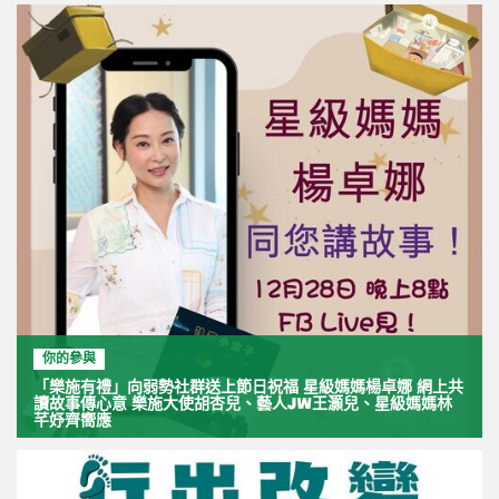
你的參與
「樂施有禮」向弱勢社群送上節日祝福 星級媽媽楊卓娜 網上共
讀故事傳心意 樂施大使胡杏兒、藝人JW王灝兒、星級媽媽林
芊妤齊嚮應