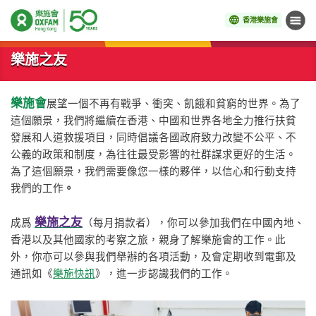
香港樂施會
目錄
開始主要內容
樂施之友
樂施會
展望一個不再有戰爭、衝突、飢餓和貧窮的世界。為了
這個願景，我們將繼續在香港、中國和世界各地全力推行扶貧
發展和人道救援項目，同時倡議各國政府致力改變不公平、不
公義的政策和制度，為往往最受影響的社群謀求更好的生活。
為了這個願景，我們需要像您一樣的夥伴，以信心和行動支持
我們的工
作
。
樂施之友
成爲
（每月捐款者），你可以參加我們在中國內地、
香港以及其他國家的考察之旅，親身了解樂施會的工作。此
外，你亦可以參與我們舉辦的各項活動，及會定期收到電郵及
通訊如《
樂施快訊
》，進一步認識我們的工作。