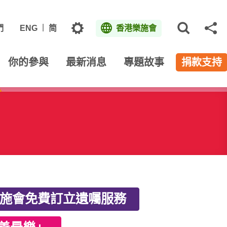
主題
們
ENG
简
香港樂施會
打開網
分
你的參與
最新消息
專題故事
捐款支持
施會免費訂立遺囑服務​