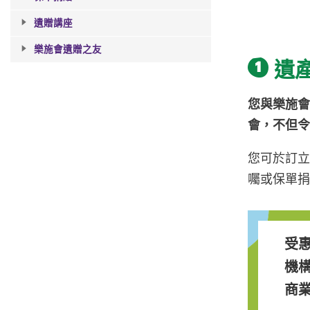
遺贈講座
樂施會遺贈之友
遺
您與樂施
會，不但
您可於訂立
囑或保單
受惠
機構
商業