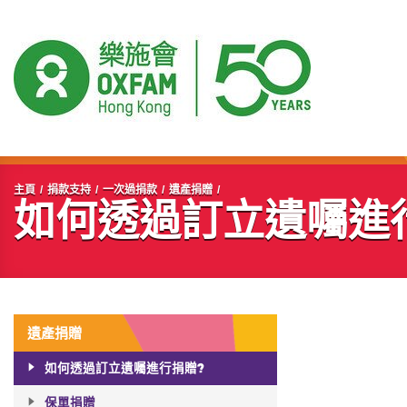
開始主要內容
主頁
捐款支持
一次過捐款
遺產捐贈
如何透過訂立遺囑進
遺產捐贈
如何透過訂立遺囑進行捐贈?
保單捐贈