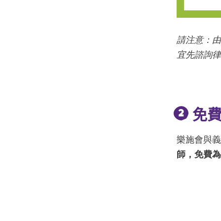
請注意：
宜先諮詢
免
樂施會與
師，免費