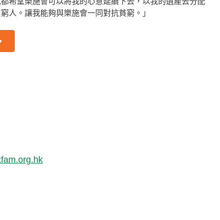
我都希望樂施會可以將我的心意延續下去，以我的遺產去分配
貧窮人。讓我能夠與樂施會一同對抗貧窮。」
多
？
fam.org.hk