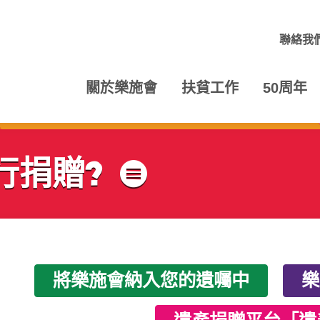
聯絡我
關於樂施會
扶貧工作
50周年
行捐贈?
目錄
將樂施會納入您的遺囑中
樂