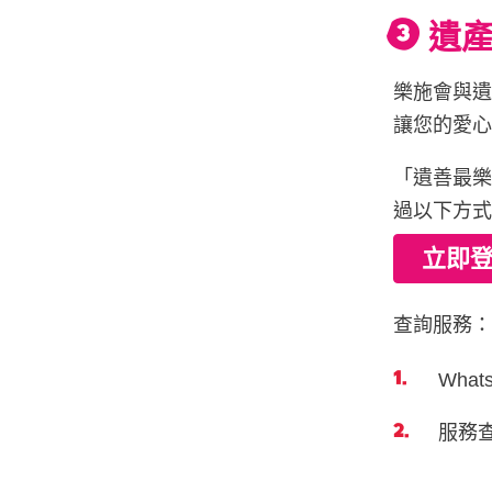
遺產
樂施會與
讓您的愛
「遺善最
過以下方
立即
查詢服務
Whats
服務查詢