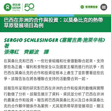
香港樂施會
目錄
開始主要內容
巴西在非洲的合作與投資：以莫桑比克的熱帶
草原發展項目為例
Sergio Schlesinger (塞爾吉奧·施萊辛格)
著
張傳紅 齊顧波 譯
在莫桑比克和巴西，一些社會組織和社會運動聯合起來，支持
那些為正義、權利和食物安全以及國家主權而進行的抗爭，而
巴西在莫桑比克的合作和投資從根本上產生了並影響著這些抗
爭。該報告旨在將各種聯合支持的活動整合到一起。
該報告所呈現的研究對巴西在非洲的合作和投資的動機與實際
行動做了分析。該報告展示了資料、資訊並分析了巴西在非洲
的農業合作和投資。報告將巴西與莫桑比克以及日本與莫桑比
克的合作夥伴關係作為案例，尤其是熱帶草原發展項目，關注