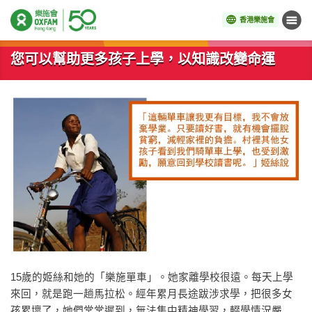
香港樂施會
目錄
開始主要內容
您可以幫助更多孩子上學，以知識改變命運
15歲的姬絲和她的「樂施單車」。她家離學校很遠。每天上學
來回，就是跑一趟馬拉松。經年累月長途跋涉求學，把很多女
孩累壞了，她們常常遲到，無法集中精神學習，輟學情況嚴