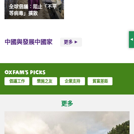
全球倡議︰阻止「不平
等病毒」擴散
中國與發展中國家
更多
S
Oxfam’s Picks
倡議工作
樂施之友
企業支持
貧富差距
更多