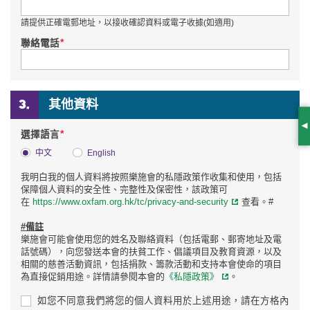
請提供正確電郵地址，以接收確認資料或電子收據(如適用)
*
聯絡電話
其他資料
S
*
選擇語言
中文
English
我明白我的個人資料將按照樂施會的私隱政策作收集和使用，包括
保障個人資料的安全性、完整性及保密性，該政策可
在
https://www.oxfam.org.hk/tc/privacy-and-security
查看。#
#備註
樂施會可能會使用您的姓名及聯絡資料（包括電郵、郵寄地址及電
話號碼），向您發送本會的扶貧工作、倡議項目及教育資源，以及
相關的慈善活動資訊，包括捐款、籌款活動和支持本會使命的項目
為直接促銷用途。詳情請參閱本會的
《私隱政策》
。
如您不同意我們將您的個人資料用於上述用途，請在方格內