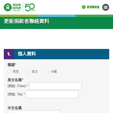
香港樂施會
目錄
開始主要內容
更新捐款者聯絡資料
個人資料
*
稱謂
先生
女士
小姐
*
英文名稱
*
(例如: Chan)
*
(例如: Tai)
中文名稱