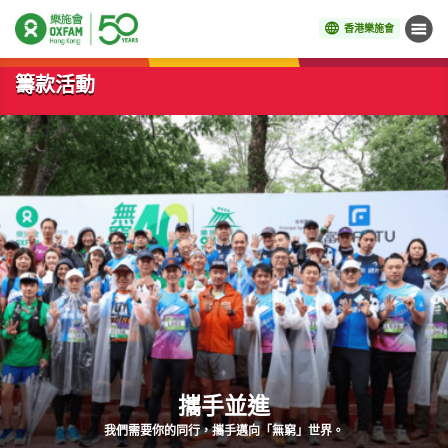
香港樂施會
目錄
開始主要內容
籌款活動
攜手並進
我們需要你的同行，攜手邁向「無窮」世界。