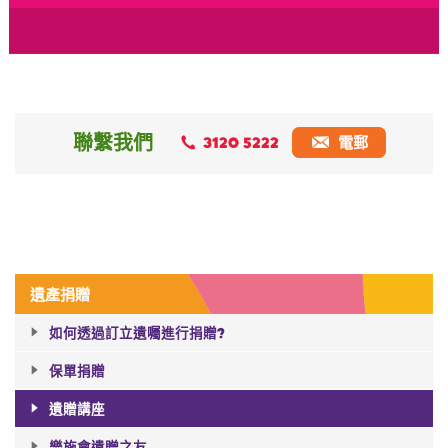
聯繫我們
3120 5222
電郵
遺產捐贈
如何透過訂立遺囑進行捐贈?
保單捐贈
遺贈講座
樂施會遺贈之友