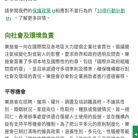
請參閱我們的
保護政策
和應對不當行為的「
10項行動計劃
」，了解更多詳情。
向社會及環境負責
樂施會一向在國際間及各地區大力提倡企業社會責任，倡議關
注氣候變化對貧窮人的影響，要求商界和政府透明及問責。樂
施會簽署了多項本地及國際性的約章，包括「國際非政府組織
問責約章」，並且承諾遵守多項準則及標準，確保機構履行對
社會及環境的責任。樂施會亦會對企業捐款者進行道德審核。
平等機會
樂施會在招聘、僱用、擢升、調遷及培訓職員時，不論其性
別、婚姻狀況、家庭崗位、性取向、種族或傷健情況，皆一視
同仁。香港辦事處提供適合傷健人士使用的設施，並在機構內
設有支持平等機會的機制。為了把公平多元的原則制度化，樂
施會已制訂清晰的僱員政策，涵蓋性別、多元化、性騷擾等範
S