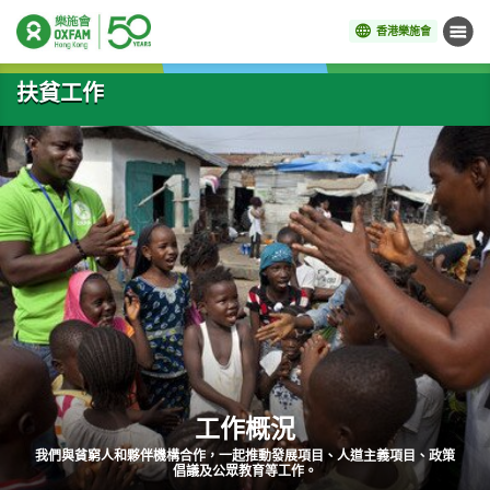
香港樂施會
目錄
開始主要內容
扶貧工作
工作概況
我們與貧窮人和夥伴機構合作，一起推動發展項目、人道主義項目、政策
倡議及公眾教育等工作。