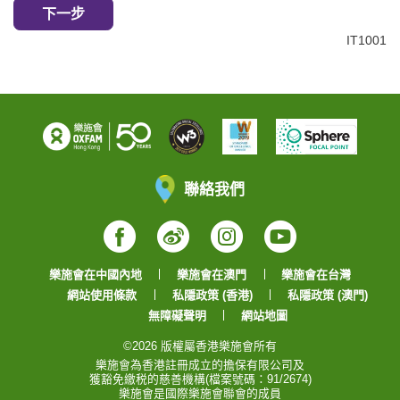
下一步
IT1001
聯絡我們
Facebook
Weibo
Instagram
YouTube
樂施會在中國內地
樂施會在澳門
樂施會在台灣
網站使用條款
私隱政策 (香港)
私隱政策 (澳門)
無障礙聲明
網站地圖
©2026 版權屬香港樂施會所有
樂施會為香港註冊成立的擔保有限公司及
獲豁免繳税的慈善機構(檔案號碼：91/2674)
樂施會是國際樂施會聯會的成員