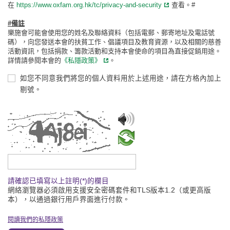
在
https://www.oxfam.org.hk/tc/privacy-and-security
查看。#
#備註
樂施會可能會使用您的姓名及聯絡資料（包括電郵、郵寄地址及電話號
碼），向您發送本會的扶貧工作、倡議項目及教育資源，以及相關的慈善
活動資訊，包括捐款、籌款活動和支持本會使命的項目為直接促銷用途。
詳情請參閱本會的
《私隱政策》
。
如您不同意我們將您的個人資料用於上述用途，請在方格內加上
剔號。
請輸入驗證碼
請確認已填寫以上註明(*)的欄目
網絡瀏覽器必須啟用支援安全密碼套件和TLS版本1.2（或更高版
本），以通過銀行用戶界面進行付款。
閱讀我們的私隱政策