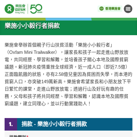
香港樂施會
目錄
開始主要內容
樂施小小毅行者捐款
樂施會舉辦首個親子行山扶貧活動「樂施小小毅行者」
（Oxfam Mini Trailwalker），讓家長和孩子一起走進山野放放
電，共同經歷、學習和解難，並培養孩子關心本地及國際貧窮
議題。新冠肺炎疫情重挫全球經濟，近一成人口（即近7.5億）
正面臨飢餓的狀態，亦有2.58億兒童因為貧困而失學，而本港的
貧窮人口，亦突破149萬新高。樂施會希望家長和小朋友放下平
日繁忙的課堂，走進山野放放電；透過行山及好玩有趣的任
務，父母和孩子將共同經歷、學習和解難，認識本地及國際貧
窮議題，建立同理心，並以行動實踐助人！
捐款 - 樂施小小毅行者捐款