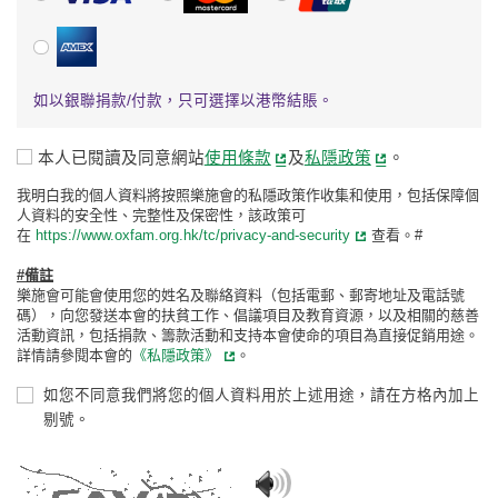
美國運通
如以銀聯捐款/付款，只可選擇以港幣結賬。
免責條款
本人已閱讀及同意網站
使用條款
及
私隱政策
。
我明白我的個人資料將按照樂施會的私隱政策作收集和使用，包括保障個
人資料的安全性、完整性及保密性，該政策可
在
https://www.oxfam.org.hk/tc/privacy-and-security
查看。#
#備註
樂施會可能會使用您的姓名及聯絡資料（包括電郵、郵寄地址及電話號
碼），向您發送本會的扶貧工作、倡議項目及教育資源，以及相關的慈善
活動資訊，包括捐款、籌款活動和支持本會使命的項目為直接促銷用途。
詳情請參閱本會的
《私隱政策》
。
如您不同意我們將您的個人資料用於上述用途，請在方格內加上
剔號。