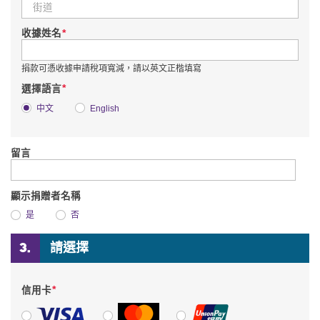
*
收據姓名
捐款可憑收據申請稅項寬減，請以英文正楷填寫
*
選擇語言
中文
English
留言
顯示捐贈者名稱
是
否
請選擇
*
信用卡
VISA
萬事達卡
銀聯