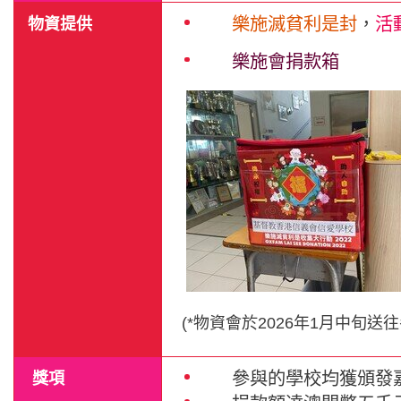
物資提供
樂施滅貧利是封
，
活
樂施會捐款箱
(*物資會於2026年1月
中旬
送往
獎項
參與的學校均獲頒發