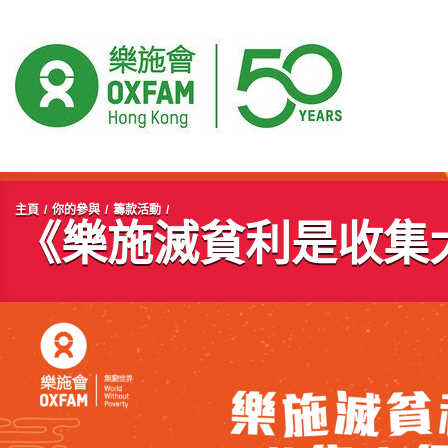
開始主要內容
主頁
你的參與
籌款活動
《樂施滅貧利是收集大