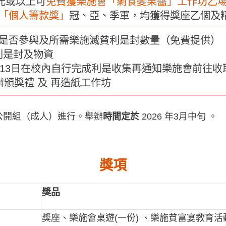
元或以上可
免費獲
樂施會「剩食變果醬」工作坊乙
「個人籌款獎」
冠、亞、季軍，均獲得獎座乙個及
回覆是否參與及所需樂施滅貧利是封數量（免費提供）
利是封及物資
至3月13日在校內自行完成利是收集再通知樂施會前往
舉辦頒獎禮 及 再造紙工作坊
公開組（成人）進行。舉辦
時間定於
2026 年3月中旬 。
獎項
獎品
獎座、樂施會桌遊(一份) 、樂施貧富宴教育活動