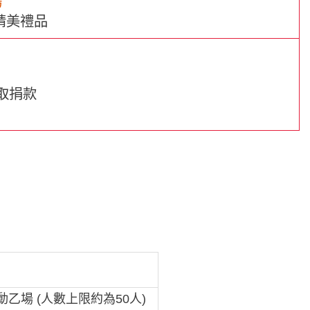
場
精美禮品
收取捐款
乙場 (人數上限約為50人)