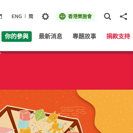
主題
們
ENG
简
香港樂施會
打開網
分
你的參與
最新消息
專題故事
捐款支持