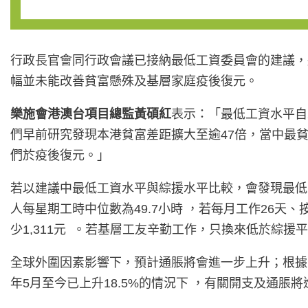
行政長官會同行政會議已接納最低工資委員會的建議，將
幅並未能改善貧富懸殊及基層家庭疫後復元。
樂施會港澳台項目總監黃碩紅
表示：「最低工資水平自
們早前研究發現本港貧富差距擴大至逾47倍，當中最貧
們於疫後復元。」
若以建議中最低工資水平與綜援水平比較，會發現最低
人每星期工時中位數為49.7小時 ，若每月工作26天、
少1,311元 。若基層工友辛勤工作，只換來低於綜
全球外圍因素影響下，預計通脹將會進一步上升；根據《2
年5月至今已上升18.5%的情況下 ，有關開支及通脹