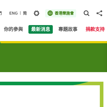
主題
們
ENG
简
香港樂施會
打開網
分
你的參與
最新消息
專題故事
捐款支持