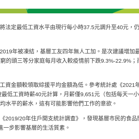
法定最低工資水平由現行每小時37.5元調升至40元
2019年被凍結，基層工友四年無人工加。是次建議增加
窮的頭三等分家庭每月收入較疫情前下跌9.3%-22.9
工資金額較領取綜援平均金額為低。參考統計處《2021
按最低工資時薪40元計算，月薪僅9,651元（包括每天一
援平均水平的薪水，這有可能影響他們工作的意欲。
019/20年住戶開支統計調查》，發現基層市民的食品開
將進一步影響基層的生活質素。