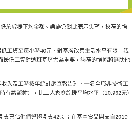
，仍低於綜援平均金額。樂施會對此表示失望，狹窄的增
最低工資至每小時40元，對基層改善生活水平有限。我
%；而最低工資對這班基層尤為重要，狹窄的增幅將無助他
年收入及工時按年統計調查報告》，一名全職非技術工
小時有薪飯鐘），比二人家庭綜援平均水平（10,962元）
支已佔他們整體開支42% ；在基本食品開支自2019