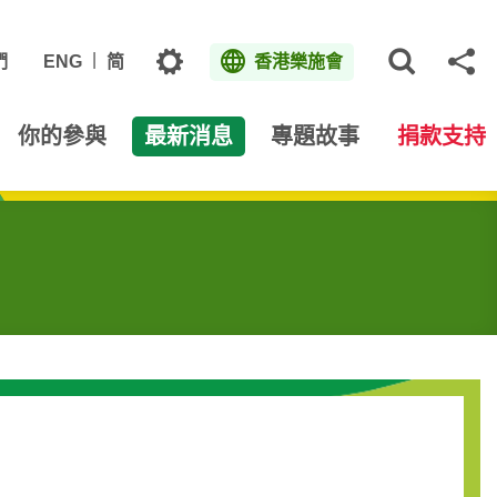
主題
們
ENG
简
香港樂施會
打開網
分
你的參與
最新消息
專題故事
捐款支持