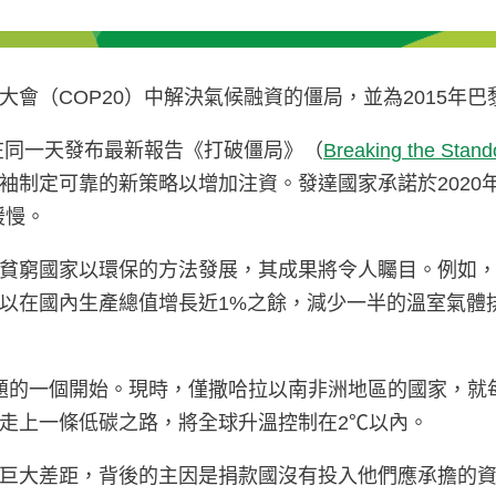
會（COP20）中解決氣候融資的僵局，並為2015年
在同一天發布最新報告《打破僵局》（
Breaking the Stand
制定可靠的新策略以增加注資。發達國家承諾於2020年之
緩慢。
貧窮國家以環保的方法發展，其成果將令人矚目。例如，
以在國內生產總值增長近1%之餘，減少一半的溫室氣體排
問題的一個開始。現時，僅撒哈拉以南非洲地區的國家，就
走上一條低碳之路，將全球升溫控制在2℃以內。
巨大差距，背後的主因是捐款國沒有投入他們應承擔的