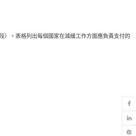
首階段）。表格列出每個國家在減緩工作方面應負責支付的
Fa
Li
Pi