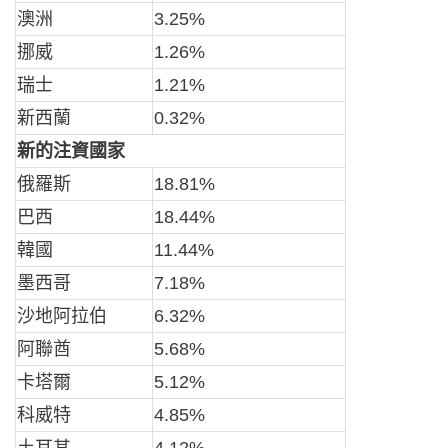
澳洲
3.25%
挪威
1.26%
瑞士
1.21%
新西蘭
0.32%
新的注資國家
俄羅斯
18.81%
巴西
18.44%
韓國
11.44%
墨西哥
7.18%
沙地阿拉伯
6.32%
阿聯酋
5.68%
卡塔爾
5.12%
科威特
4.85%
土耳其
4.12%